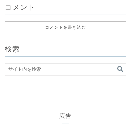
もしれない側面の
のか検証していき
コメント
一つである「暴力
たい。
性」について深掘
りしていきます。
コメントを書き込む
検索
広告