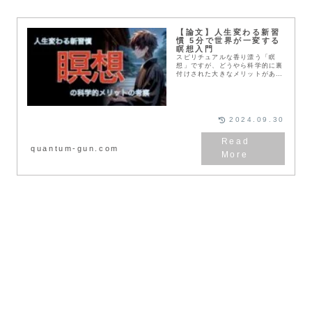
【論文】人生変わる新習
慣 5分で世界が一変する
瞑想入門
スピリチュアルな香り漂う「瞑
想」ですが、どうやら科学的に裏
付けされた大きなメリットがある
ようです。これを知らずして瞑想
を行わないのは以ての他です！！
2024.09.30
quantum-gun.com