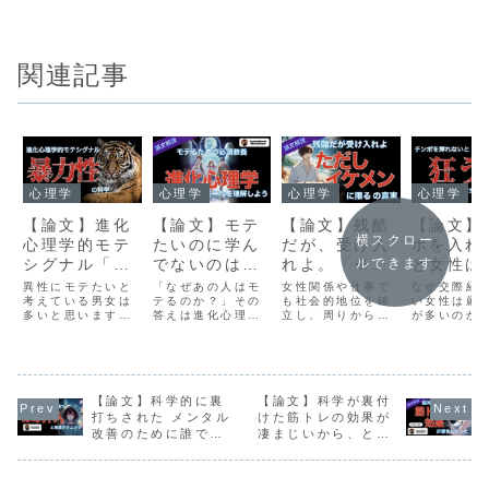
関連記事
心理学
心理学
心理学
心理学
【論文】進化
【論文】モテ
【論文】残酷
【論文】
横スクロー
心理学的モテ
たいのに学ん
だが、受け入
ポを入れ
シグナル「暴
でないのはヤ
れよ。「※た
と女性は
ルできます
力性モテ」の
バすぎる 進化
だしイケメン
おかしく
異性にモテたいと
「なぜあの人はモ
女性関係や仕事で
なぜ交際経
科学
考えている男女は
心理学を学ん
テるのか？」その
に限る」の科
も社会的地位を確
て狂って
い女性は厳
多いと思います
答えは進化心理学
立し、周りから尊
が多いのか...
で本当のモテ
学
う説
が、実際問題どの
にあります。本記
敬を集めるイケメ
の疑問に大
を獲得しよう
ようにすればモテ
事では、恋愛行動
ンたち。実際にイ
に答えてみ
るのでしょうか。
の背景にある人類
ケメンは有利だと
思います。
巷では様々な「モ
の本能や適応戦略
研究でも示されて
テ」に関する話題
を解説し、モテる
いるが、実際はど
や記事が多く流布
【論文】科学的に裏
ための具体的な行
【論文】科学が裏付
うなのだろうか？
していますが、実
動指針を論理的に
逆転する術はない
打ちされた メンタル
けた筋トレの効果が
際のところどのよ
導き出します。
のか？ここでは、
改善のために誰でも
凄まじいから、とり
うな特性がモテに
インターネットに
できる10のこと
あえず脳死で身体鍛
直結するのでしょ
流布する「※但し
えとけって話
うか。ここでは、
イケメンに限る」
その本質に迫るか
がどの程度正しい