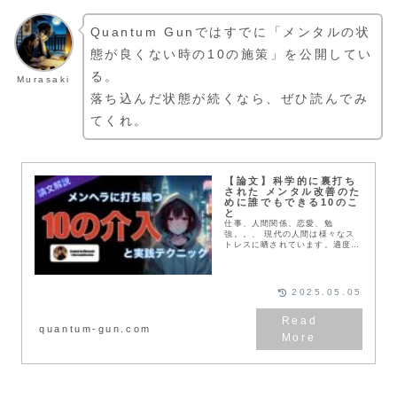
Quantum Gunではすでに「メンタルの状
態が良くない時の10の施策」を公開してい
る。
Murasaki
落ち込んだ状態が続くなら、ぜひ読んでみ
てくれ。
【論文】科学的に裏打ち
された メンタル改善のた
めに誰でもできる10のこ
と
仕事、人間関係、恋愛、勉
強。。、 現代の人間は様々なス
トレスに晒されています。適度な
ストレスは自分を鼓舞する良いき
っかけになりますが、それがあま
りにも大きすぎると潰れてしまう
ことでしょう。今回は、科学的に
2025.05.05
裏打ちされた メンタルを改善す
るために有効と考えら得ている
10の施策についてお伝えしま
quantum-gun.com
す。