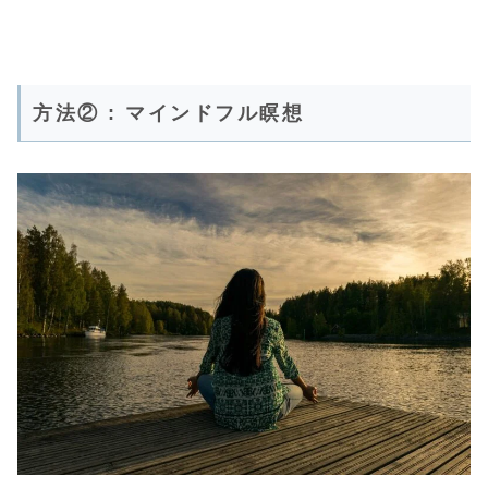
方法② : マインドフル瞑想