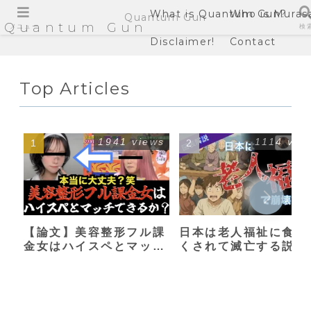
What is Quantum Gun?
Who is Muras
Quantum Gun
Quantum Gun
メニュー
検
Disclaimer!
Contact
Top Articles
1941 views
1114 vie
【論文】美容整形フル課
日本は老人福祉に食い
金女はハイスペとマッチ
くされて滅亡する説
できるか？【港区女子】