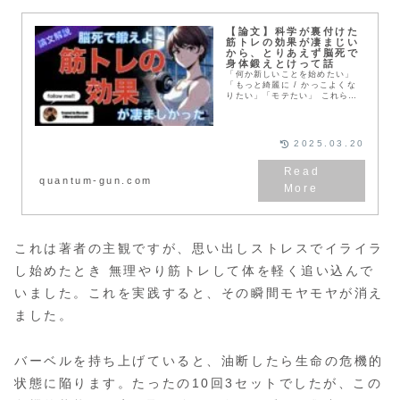
【論文】科学が裏付けた
筋トレの効果が凄まじい
から、とりあえず脳死で
身体鍛えとけって話
「何か新しいことを始めたい」
「もっと綺麗に / かっこよくな
りたい」「モテたい」 これらの
願望を叶えるのは、筋トレかもし
れません。 筋トレの効果を知る
ことで、あなたの人生が大きく好
転し 今まで得られなかった強烈
2025.03.20
な何かが手に入るかもしれませ
ん。 ここでは、科学的に言われ
ている筋トレのメリットについて
quantum-gun.com
整理します。
これは著者の主観ですが、思い出しストレスでイライラ
し始めたとき 無理やり筋トレして体を軽く追い込んで
いました。これを実践すると、その瞬間モヤモヤが消え
ました。
バーベルを持ち上げていると、油断したら生命の危機的
状態に陥ります。たったの10回3セットでしたが、この