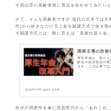
今回は②の高齢者側に視点を合わせてみたい
さて、そんな高齢者ですが 現代の日本では天
代)から好きなだけ天上金を賦課方式で抜き取
※賦課方式とは、雑に言えば「直接仕送り金
国家主導の詐欺
厚生年金は、私たち
齢化や経済状況の変
ます。この記事では
quantum-gun.com
自分の弱者性を傘に現役世代から「あれくれ 