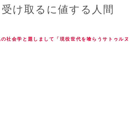
を受け取るに値する人間
化の社会学と題しまして「現役世代を喰らうサトゥル
。