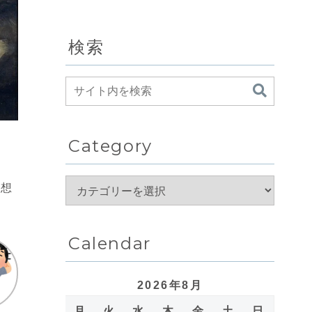
検索
Category
は想
Calendar
2026年8月
月
火
水
木
金
土
日