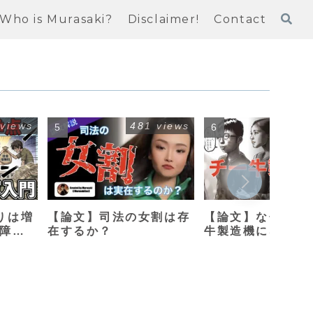
Who is Murasaki?
Disclaimer!
Contact
 views
481 views
415
りは増
【論文】司法の女割は存
【論文】なぜ母親
保障改
在するか？
牛製造機になって
のか？