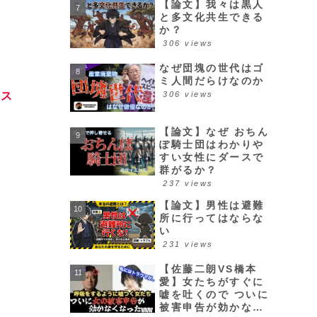
【論文】我々は黒人
と多文化共生できる
か？
306 views
なぜ団塊の世代はゴ
ミ人間だらけなのか
ヌス
306 views
【論文】なぜ おちん
ぽ騎士団はわかりや
すい女性にダースで
群がるか？
237 views
【論文】男性は避難
所に行ってはならな
い
231 views
【佐藤二朗VS橋本
愛】女たちがすぐに
嘘を吐くので ついに
被害申告が効かなく