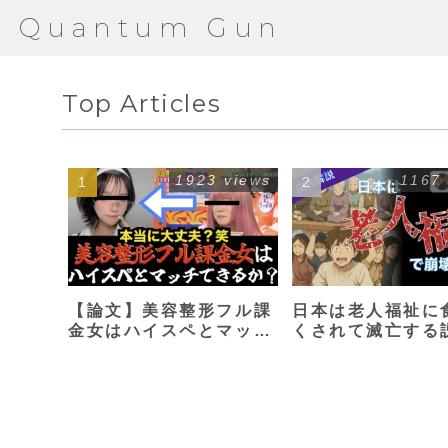
Quantum Gun
Top Articles
1923 views
1167
【論文】美容整形フル課
日本は老人福祉に
金女はハイスペとマッチ
くされて滅亡する
できるか？【港区女子】