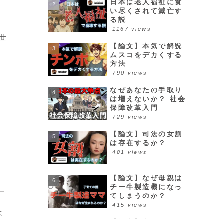
日本は老人福祉に食
い尽くされて滅亡す
る説
1167 views
世
【論文】本気で解説
ムスコをデカくする
方法
790 views
なぜあなたの手取り
は増えないか？ 社会
保障改革入門
729 views
【論文】司法の女割
は存在するか？
481 views
【論文】なぜ母親は
チー牛製造機になっ
てしまうのか？
415 views
は