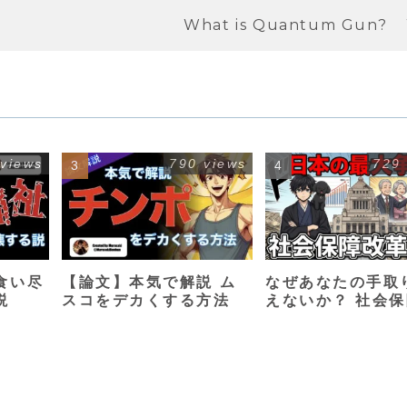
What is Quantum Gun?
 views
790 views
729
食い尽
【論文】本気で解説 ム
なぜあなたの手取
説
スコをデカくする方法
えないか？ 社会
革入門