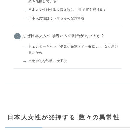
頼を毀損している
日本人女性は性欲を撒き散らし 性加害を繰り返す
日本人女性はうっすらみんな異常者
なぜ日本人女性は醜い人の割合が高いのか？
ジェンダーギャップ指数が先進国で一番低い ← 女が怠け
者だから
生物学的な説明：女子供
日本人女性が発揮する 数々の異常性