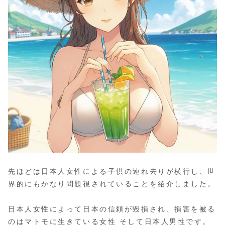
先ほどは日本人女性による子供の連れ去りが横行し、世
界的にもかなり問題視されていることを紹介しました。
日本人女性によって日本の信頼が毀損され、損害を被る
のはマトモに生きている女性 そして日本人男性です。