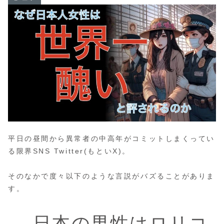
平日の昼間から異常者の中高年がコミットしまくってい
る限界SNS Twitter(もといX)。
そのなかで度々以下のような言説がバズることがありま
す。
日本の男性はロリコ