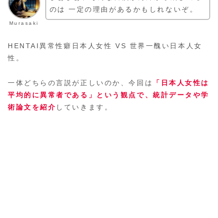
のは 一定の理由があるかもしれないぞ。
Murasaki
HENTAI異常性癖日本人女性 VS 世界一醜い日本人女
性。
一体どちらの言説が正しいのか、今回は
「日本人女性は
平均的に異常者である」という観点で、統計データや学
術論文を紹介
していきます。