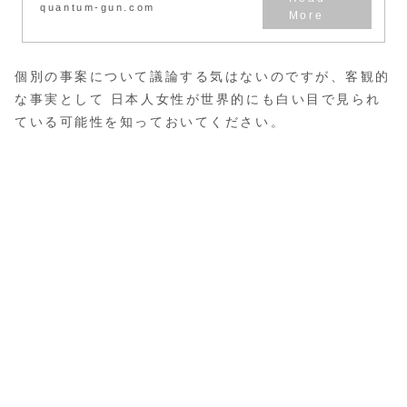
quantum-gun.com
個別の事案について議論する気はないのですが、客観的
な事実として 日本人女性が世界的にも白い目で見られ
ている可能性を知っておいてください。