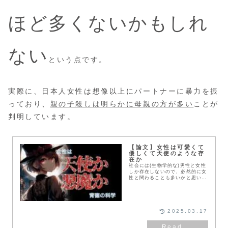
ほど多くないかもしれ
ない
という点です。
実際に、日本人女性は想像以上にパートナーに暴力を振
っており、
親の子殺しは明らかに母親の方が多い
ことが
判明しています。
【論文】女性は可愛くて
優しくて天使のような存
在か
社会には(生物学的な)男性と女性
しか存在しないので、必然的に女
性と関わることも多いかと思いま
す。 しかし、これまでの人生で
女性から嫌な目に遭わされたこと
がある人(男性も女性も)多いので
はないでしょうか？ 女心を暴く
シリーズ 第n回。女性は天使なの
2025.03.17
か、悪魔なのか 考えます。