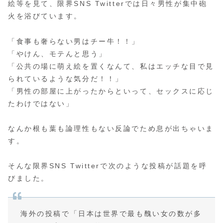
絵等を見て、限界SNS Twitterでは日々男性が集中砲
火を浴びています。
「食事も奢らない男はチー牛！！」
「やけん、モテんと思う」
「公共の場に萌え絵を置くなんて、私はエッチな目で見
られているような気分だ！！」
「男性の部屋に上がったからといって、セックスに応じ
たわけではない」
なんか根も葉も論理性もない反論でため息が出ちゃいま
す。
そんな限界SNS Twitterで次のような投稿が話題を呼
びました。
海外の投稿で「日本は世界で最も醜い女の数が多