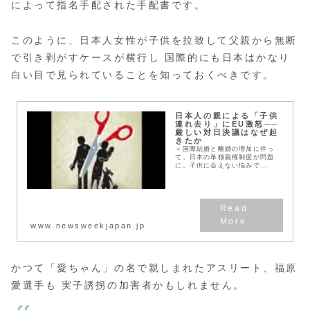
によって指名手配された手配書です。
このように、日本人女性が子供を拉致して父親から無断
で引き剥がすケースが横行し 国際的にも日本はかなり
白い目で見られていることを知っておくべきです。
日本人の親による「子供
連れ去り」にEU激怒──
厳しい対日決議はなぜ起
きたか
＜国際結婚と離婚の増加に伴っ
て、日本の単独親権制度が問題
に。子供に会えない悩みで...
www.newsweekjapan.jp
かつて「愛ちゃん」の名で親しまれたアスリート、福原
愛選手も 実子誘拐の加害者かもしれません。