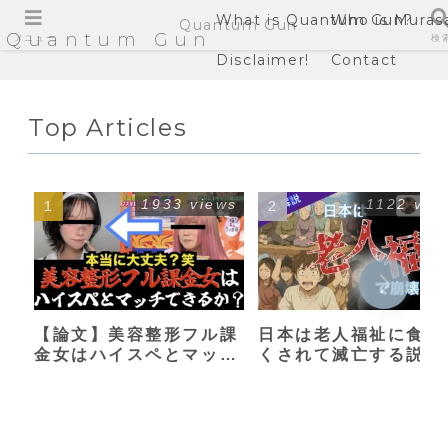
What is Quantum Gun?
Who is Muras
Quantum Gun
Quantum Gun
メニュー
検
Disclaimer!
Contact
Top Articles
1933 views
1122 vie
【論文】美容整形フル課
日本は老人福祉に食い
金女はハイスペとマッチ
くされて滅亡する説
できるか？【港区女子】