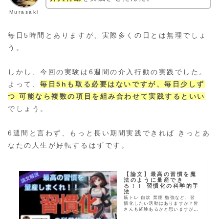
Murasaki
毎日5時間とありますが、実際多くの日とは無理でしょ
う。
しかし、今回の実験は6週間の介入行動の実践でした。
よって、
毎日5hも取る必要はないですが、毎日少しず
つ 可能なら複数の項目を組み合わせて実践するといい
でしょう。
6週間と言わず、もっと長い期間実践できれば きっとあ
なたの人生が好転するはずです。
【論文】最高の習慣を魔
法のように量産でき
る！！ 習慣化の科学的手
法
筋トレ 自炊 禁煙 勉強など、習
慣化したい活動はありますか？皆
さんも経験あるかと思いますが、
たとえ習慣にしたくても それを