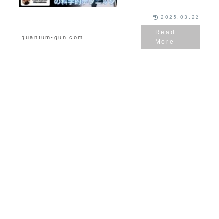
継続することの難しいこと難しい
こと。。、 ここでは、習慣化す
ることで 皆さんの人生にどのよ
2025.03.22
うな変化が訪れるか? そして、ど
のようにすれば狙った習慣を作り
上げることができるか、解説しま
quantum-gun.com
す。