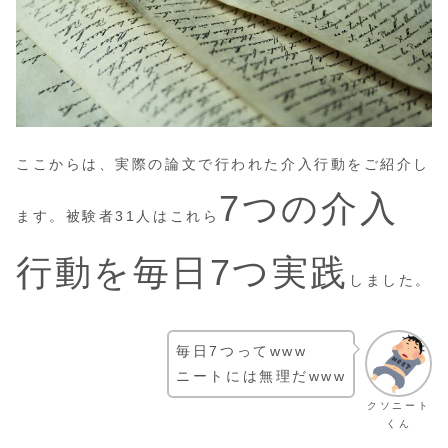
ここからは、実際の論文で行われた介入行動をご紹介し
7つの介入
ます。被験者31人はこれら
行動を毎日7つ実践
しました。
毎日7つってwww
ニートには無理だwww
クソニート
くん