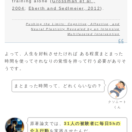
training alone (
Grossman et al.,
2004
;
Eberth and Sedlmeier, 2012
).
Pushing the Limits: Cognitive, Affective, and
Neural Plasticity Revealed by an Intensive
Multifaceted Intervention
よって、人生を好転させたければ ある程度まとまった
時間を使ってそれなりの覚悟を持って行う必要がありそ
うです。
まとまった時間って、どれくらいなの？
クソニート
くん
原著論文では、
31人の被験者に毎日5hの
介入行動
を実践させたんだ。