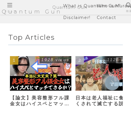
What is Quantum Gun?
Who is Muras
Quantum Gun
Quantum Gun
メニュー
検
Disclaimer!
Contact
Top Articles
1928 views
1128 vie
【論文】美容整形フル課
日本は老人福祉に食い
金女はハイスペとマッチ
くされて滅亡する説
できるか？【港区女子】