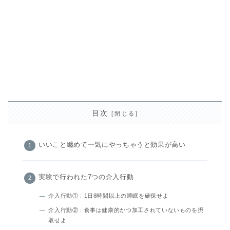
目次
いいこと纏めて一気にやっちゃうと効果が高い
実験で行われた7つの介入行動
介入行動① : 1日8時間以上の睡眠を確保せよ
介入行動② : 食事は健康的かつ加工されていないものを摂
取せよ