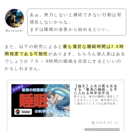
あぁ。努力しないと継続できない行動は習
慣化しないからな。
まずは睡眠の改善から始めるといい。
Murasaki
また、以下の研究によると
最も適切な睡眠時間は7.5時
間程度である可能性
があります。もちろん個人差はある
でしょうが 7.5 ~ 8時間の睡眠を目安にするといいの
かもしれません。
【論文】人生の質を左右
する「最高の睡眠」を手
に入れる科学的手法
皆さんは、毎日の睡眠に満足して
いますでしょうか。毎日慌ただし
く過ぎストレスフルな現代を生き
る我々にとって、睡眠は絶対にこ
だわりたい 最重要テーマの一つ
になり得ます。しかし、忙しい毎
日の中で 一定以上の...
2025.07.21