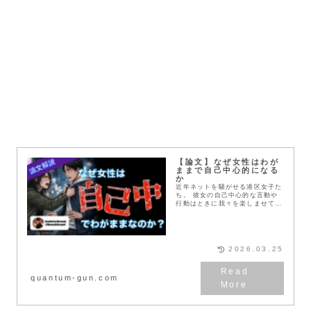
【論文】なぜ女性はわが
ままで自己中心的になる
か
近年ネットを騒がせる港区女子た
ち。 彼女の自己中心的な言動や
行動はときに我々を楽しませてく
れますが、一体何が彼女らを自己
中心的にしたのでしょうか？ こ
こでは女心の科学と題して、マサ
ラタウン出身の港区女子の生態を
考えてみようと思います。
2026.03.25
quantum-gun.com