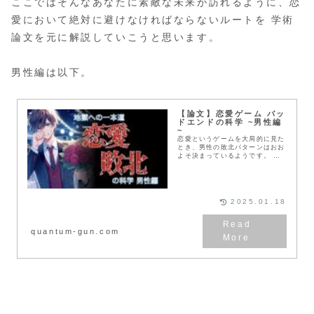
ここではそんなあなたに素敵な未来が訪れるように、恋
愛において絶対に避けなければならないルートを 学術
論文を元に解説していこうと思います。
男性編は以下。
【論文】恋愛ゲーム バッ
ドエンドの科学 ~男性編
~
恋愛というゲームを大局的に見た
とき、男性の敗北パターンはおお
よそ決まっているようです。 そ
こで今回は、残酷な未来が訪れな
いように 予め敗北パターンを学
習し そのような道に進まないよ
うに行動を開始できるような情報
を提供したいと思います。
2025.01.18
quantum-gun.com