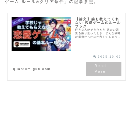
ゲーム ルール&クリア条件」の記事参照。
【論文】誰も教えてくれ
ない 恋愛ゲームのルール
ブック
好きな人ができたとき 過去の恋
愛を振り返ったとき、どんな戦略
が最適だったのか考えてしまうこ
とがあるかと思います。 そして
その戦略が分からず迷走してしま
った経験はありませんか？ ここ
では「恋愛ゲーム」がどのような
ルールで進行しているか科学的に
2025.10.06
正しい方法で検証してみようと思
います。
quantum-gun.com