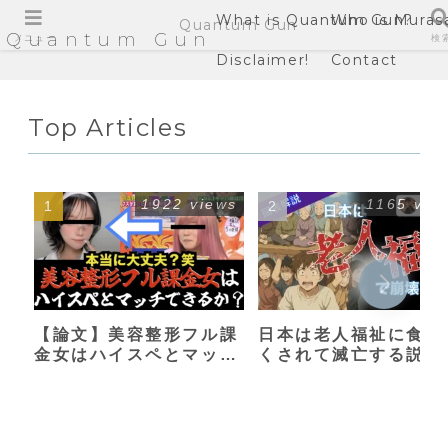
What is Quantum Gun?
Who is Muras
Quantum Gun
Quantum Gun
メニュー
検
Disclaimer!
Contact
Top Articles
1922 views
1165 vie
【論文】美容整形フル課
日本は老人福祉に食い
金女はハイスペとマッチ
くされて滅亡する説
できるか？【港区女子】