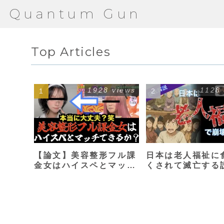
Quantum Gun
Top Articles
1928 views
1128
【論文】美容整形フル課
日本は老人福祉に
金女はハイスペとマッチ
くされて滅亡する
できるか？【港区女子】