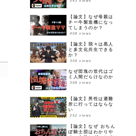
543 views
【論文】なぜ母親は
チー牛製造機になっ
てしまうのか？
408 views
【論文】我々は黒人
と多文化共生できる
か？
309 views
なぜ団塊の世代はゴ
ミ人間だらけなのか
308 views
【論文】男性は避難
所に行ってはならな
い
252 views
【論文】なぜ おちん
ぽ騎士団はわかりや