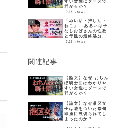
すい女性にダースで
群がるか？
216 views
「ぬい活・推し活・
ねこ」...あるいは子
なしおばさんの性欲
と母性の最終処分場
について
212 views
関連記事
【論文】なぜ おちん
ぽ騎士団はわかりや
すい女性にダースで
群がるか？
【論文】なぜ港区女
子は嘘をついた挙句
即座に裏切られてし
まったのか？