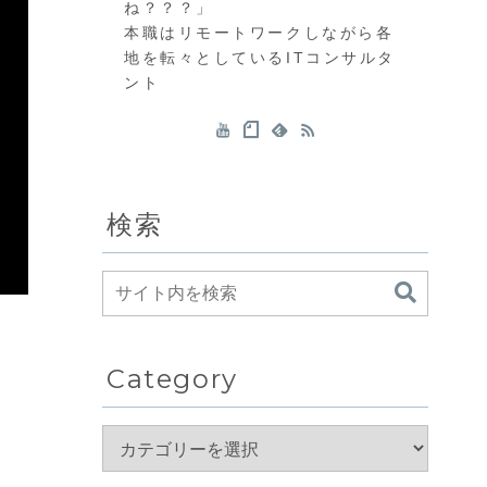
ね？？？」
本職はリモートワークしながら各
地を転々としているITコンサルタ
ント
検索
Category
よ