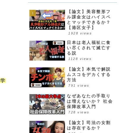
【論文】美容整形フ
ル課金女はハイスペ
とマッチできるか？
【港区女子】
1928 views
日本は老人福祉に食
い尽くされて滅亡す
る説
1128 views
【論文】本気で解説
ムスコをデカくする
方法
科学
791 views
なぜあなたの手取り
は増えないか？ 社会
保障改革入門
728 views
【論文】司法の女割
は存在するか？