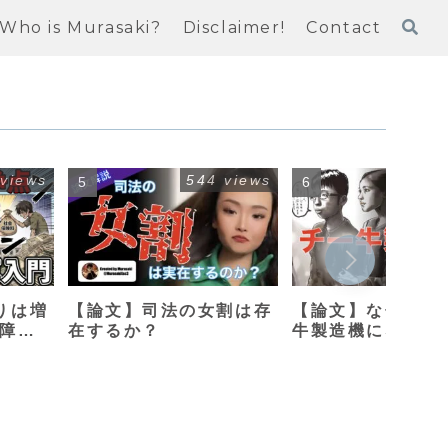
Who is Murasaki?
Disclaimer!
Contact
 views
544 views
408
りは増
【論文】司法の女割は存
【論文】なぜ母親
保障改
在するか？
牛製造機になって
のか？