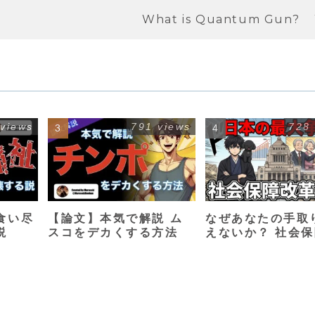
What is Quantum Gun?
 views
791 views
728
食い尽
【論文】本気で解説 ム
なぜあなたの手取
説
スコをデカくする方法
えないか？ 社会
革入門