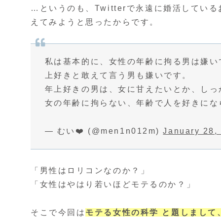
…というのも、Twitterで永遠に婚活して
えてみようと思ったからです。
私は基本的に、女性の年齢に拘る男は嫌い
上好きと敢えて言う男も嫌いです。
年上好きの男は、女に甘えたいとか、しっ
女の年齢に拘らない、年齢で人を好きにな
— むい❤️ (@men1n012m)
January 28,
「男性はロリコンなのか？」
「女性はやはり若いほどモテるのか？」
そこで今回は
モテる女性の科学 と題しまして