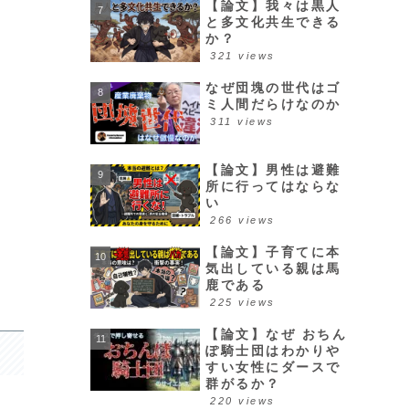
【論文】我々は黒人
と多文化共生できる
か？
321 views
なぜ団塊の世代はゴ
ミ人間だらけなのか
311 views
【論文】男性は避難
所に行ってはならな
い
266 views
【論文】子育てに本
気出している親は馬
鹿である
225 views
【論文】なぜ おちん
ぽ騎士団はわかりや
すい女性にダースで
群がるか？
220 views