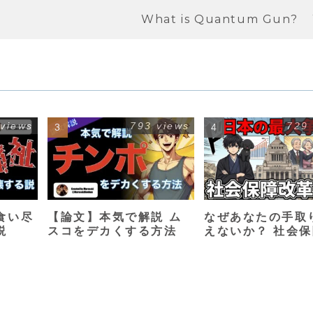
What is Quantum Gun?
 views
793 views
729
食い尽
【論文】本気で解説 ム
なぜあなたの手取
説
スコをデカくする方法
えないか？ 社会
革入門