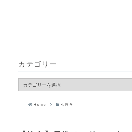
カテゴリー
Home
心理学