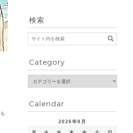
検索
Category
Calendar
論も
2026年8月
月
火
水
木
金
土
日