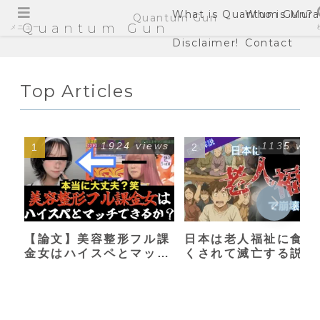
What is Quantum Gun?
Who is Mura
Quantum Gun
Quantum Gun
メニュー
Disclaimer!
Contact
Top Articles
1924 views
1135 vie
【論文】美容整形フル課
日本は老人福祉に食い
金女はハイスペとマッチ
くされて滅亡する説
できるか？【港区女子】