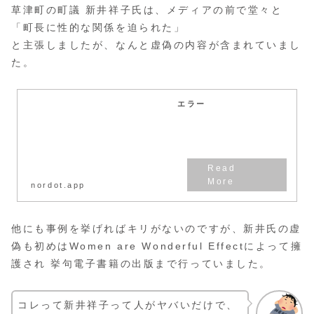
草津町の町議 新井祥子氏は、メディアの前で堂々と
「町長に性的な関係を迫られた」
と主張しましたが、なんと虚偽の内容が含まれていまし
た。
エラー
nordot.app
他にも事例を挙げればキリがないのですが、新井氏の虚
偽も初めはWomen are Wonderful Effectによって擁
護され 挙句電子書籍の出版まで行っていました。
コレって新井祥子って人がヤバいだけで、