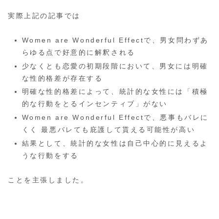
実際上記の記事では
Women are Wonderful Effectで、男女問わずあ
らゆる点で好意的に解釈される
少なくとも恋愛の初期段階において、男女には明確
な性的格差が存在する
明確な性的格差によって、統計的な女性には「積極
的な行動をとるインセンティブ」がない
Women are Wonderful Effectで、悪事もバレに
くく 最悪バレても庇護して貰える可能性が高い
結果として、統計的な女性は自己中心的に見えるよ
うな行動をする
ことを主張しました。