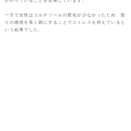
かかっていることを意味しています。
一方で女性はコルチゾールの変化が少なかったため、怒
りの感情を長く顕にすることでストレスを抑えていると
いう結果でした。