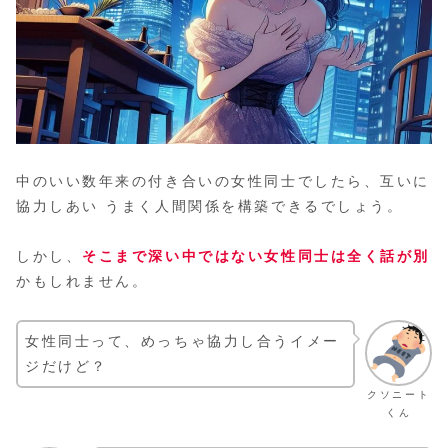
中のいい数年来の付き合いの女性同士でしたら、互いに
協力しあい うまく人間関係を構築できるでしょう。
しかし、
そこまで深い中ではない女性同士は全く話が別
かもしれません。
女性同士って、めっちゃ協力し合うイメー
ジだけど？
クソニート
くん