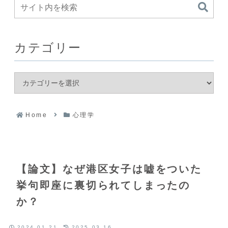
カテゴリー
Home
心理学
【論文】なぜ港区女子は嘘をついた
挙句即座に裏切られてしまったの
か？
2024.01.21
2025.03.16