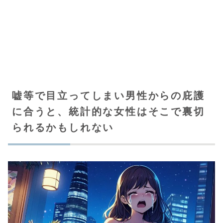
嘘等で目立ってしまい男性からの庇護
に合うと、統計的な女性はそこで裏切
られるかもしれない