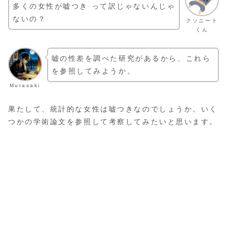
多くの女性が嘘つき って訳じゃないんじゃ
ないの？
クソニート
くん
嘘の性差を調べた研究があるから、これら
を参照してみようか。
Murasaki
果たして、統計的な女性は嘘つきなのでしょうか。いく
つかの学術論文を参照して考察してみたいと思います。