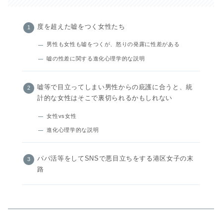
度を超えた嘘をつく女性たち
男性も女性も嘘をつくが、怒りの発露に性差がある
嘘の性差に関する進化心理学的な説明
嘘等で目立ってしまい男性からの庇護に合うと、統
計的な女性はそこで裏切られるかもしれない
女性vs女性
進化心理学的な説明
パパ活等をしてSNSで悪目立ちをする港区女子の末
路