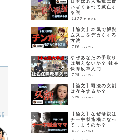
日本は老人福祉に食
い尽くされて滅亡す
る説
1136 views
【論文】本気で解説
ムスコをデカくする
方法
789 views
なぜあなたの手取り
は増えないか？ 社会
保障改革入門
728 views
【論文】司法の女割
は存在するか？
529 views
【論文】なぜ母親は
チー牛製造機になっ
てしまうのか？
412 views