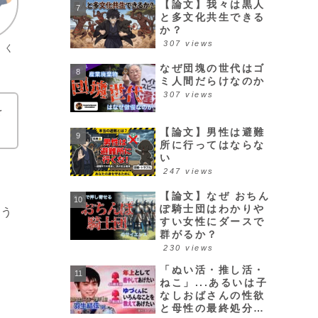
【論文】我々は黒人
と多文化共生できる
か？
307 views
トく
なぜ団塊の世代はゴ
ミ人間だらけなのか
307 views
を
。
【論文】男性は避難
所に行ってはならな
い
247 views
【論文】なぜ おちん
ぽ騎士団はわかりや
よう
すい女性にダースで
群がるか？
230 views
「ぬい活・推し活・
ねこ」...あるいは子
なしおばさんの性欲
と母性の最終処分場