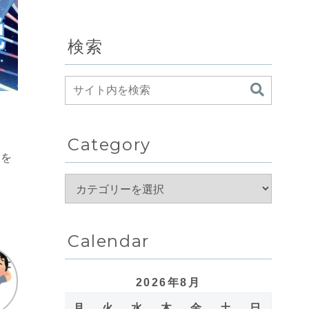
検索
Category
感を
Calendar
2026年8月
月
火
水
木
金
土
日