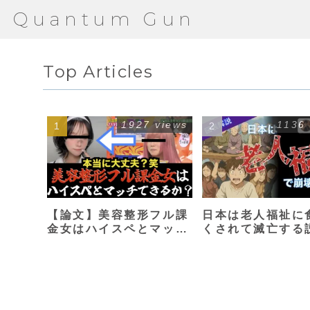
Quantum Gun
Top Articles
1927 views
1136
【論文】美容整形フル課
日本は老人福祉に
金女はハイスペとマッチ
くされて滅亡する
できるか？【港区女子】