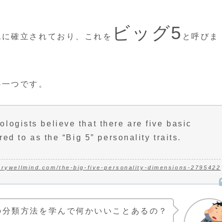
ビッグ5
既に確立されており、これを
と呼びま
の一つです。
logists believe that there are five basic
ed to as the “Big 5” personality traits.
erywellmind.com/the-big-five-personality-dimensions-2795422
の分類方法を学んで何かいいことあるの？