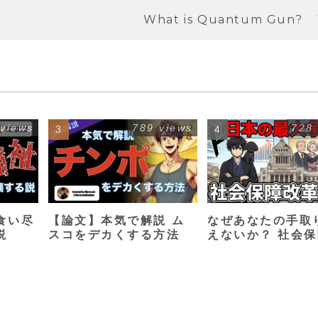
What is Quantum Gun?
 views
789 views
728
食い尽
【論文】本気で解説 ム
なぜあなたの手取
説
スコをデカくする方法
えないか？ 社会
革入門