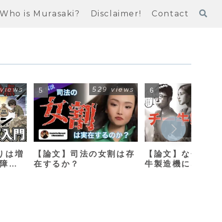
Who is Murasaki?
Disclaimer!
Contact
 views
529 views
412
りは増
【論文】司法の女割は存
【論文】なぜ母親
保障改
在するか？
牛製造機になって
のか？