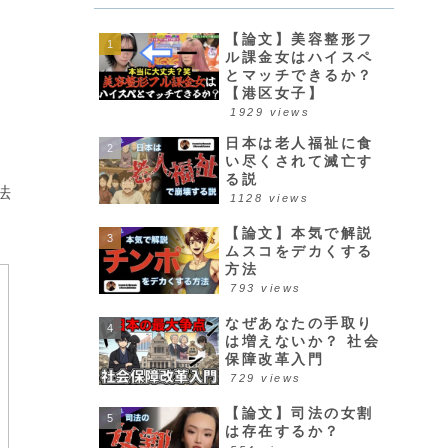
【論文】美容整形フ
ル課金女はハイスペ
とマッチできるか？
【港区女子】
1929 views
日本は老人福祉に食
い尽くされて滅亡す
る説
法
1128 views
【論文】本気で解説
ムスコをデカくする
方法
793 views
なぜあなたの手取り
は増えないか？ 社会
保障改革入門
729 views
【論文】司法の女割
は存在するか？