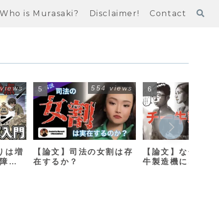
Who is Murasaki?
Disclaimer!
Contact
 views
554 views
413
りは増
【論文】司法の女割は存
【論文】なぜ母親
保障改
在するか？
牛製造機になって
のか？