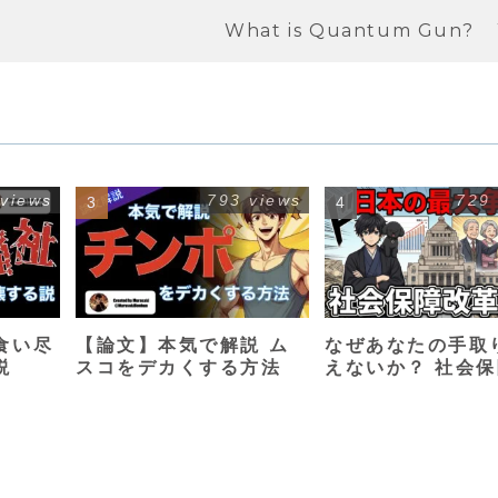
What is Quantum Gun?
 views
793 views
729
食い尽
【論文】本気で解説 ム
なぜあなたの手取
説
スコをデカくする方法
えないか？ 社会
革入門