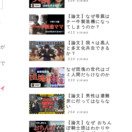
554 views
【論文】なぜ母親は
ょ
チー牛製造機になっ
てしまうのか？
413 views
【論文】我々は黒人
下が
と多文化共生できる
か？
310 views
ので
なぜ団塊の世代はゴ
ミ人間だらけなのか
310 views
ダイ
【論文】男性は避難
所に行ってはならな
い
254 views
【論文】なぜ おちん
ぽ騎士団はわかりや