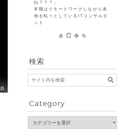
ね？？？」
本職はリモートワークしながら各
地を転々としているITコンサルタ
ント
検索
実践
Category