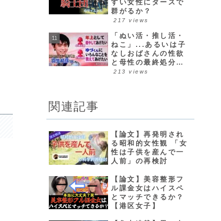
すい女性にダースで
群がるか？
217 views
「ぬい活・推し活・
ねこ」...あるいは子
なしおばさんの性欲
と母性の最終処分場
について
213 views
関連記事
【論文】再発明され
る昭和的女性観 「女
性は子供を産んで一
人前」の再検討
【論文】美容整形フ
ル課金女はハイスペ
とマッチできるか？
【港区女子】