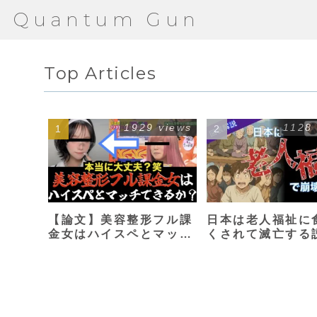
Quantum Gun
Top Articles
1929 views
1128
【論文】美容整形フル課
日本は老人福祉に
金女はハイスペとマッチ
くされて滅亡する
できるか？【港区女子】