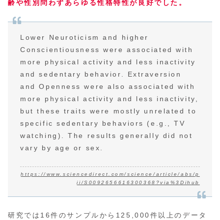
齢や性別問わずあらゆる性格特性が良好でした。
Lower Neuroticism and higher
Conscientiousness were associated with
more physical activity and less inactivity
and sedentary behavior. Extraversion
and Openness were also associated with
more physical activity and less inactivity,
but these traits were mostly unrelated to
specific sedentary behaviors (e.g., TV
watching). The results generally did not
vary by age or sex.
https://www.sciencedirect.com/science/article/abs/p
ii/S0092656616300368?via%3Dihub
研究では16件のサンプルから125,000件以上のデータ