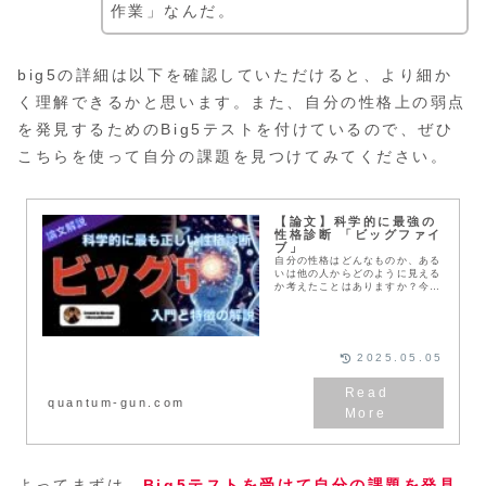
作業」なんだ。
big5の詳細は以下を確認していただけると、より細か
く理解できるかと思います。また、自分の性格上の弱点
を発見するためのBig5テストを付けているので、ぜひ
こちらを使って自分の課題を見つけてみてください。
【論文】科学的に最強の
性格診断 「ビッグファイ
ブ」
自分の性格はどんなものか、ある
いは他の人からどのように見える
か考えたことはありますか？今回
は、科学的に信頼された性格特性
診断の指標である、「ビッグファ
イブ」と呼ばれるものを紹介しま
す。
2025.05.05
quantum-gun.com
よってまずは、
Big5テストを受けて自分の課題を発見