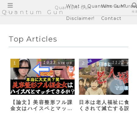
What is Quantum Gun?
Who is Muras
Quantum Gun
Quantum Gun
メニュー
検
Disclaimer!
Contact
Top Articles
1933 views
1122 vie
【論文】美容整形フル課
日本は老人福祉に食い
金女はハイスペとマッチ
くされて滅亡する説
できるか？【港区女子】