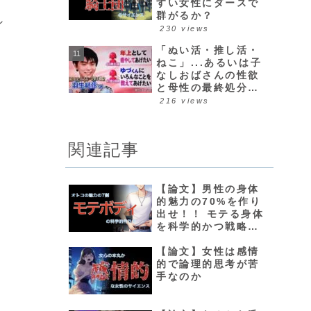
すい女性にダースで
群がるか？
ン
230 views
「ぬい活・推し活・
ねこ」...あるいは子
なしおばさんの性欲
と母性の最終処分場
について
216 views
関連記事
【論文】男性の身体
的魅力の70%を作り
出せ！！ モテる身体
を科学的かつ戦略的
に作る方法
【論文】女性は感情
的で論理的思考が苦
手なのか