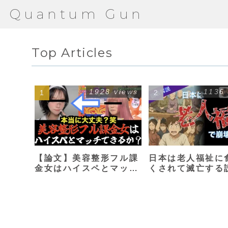
Quantum Gun
Top Articles
1928 views
1136
【論文】美容整形フル課
日本は老人福祉に
金女はハイスペとマッチ
くされて滅亡する
できるか？【港区女子】