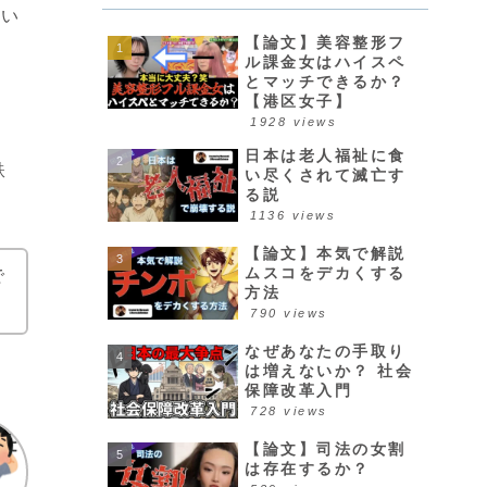
ない
【論文】美容整形フ
ル課金女はハイスペ
とマッチできるか？
【港区女子】
1928 views
日本は老人福祉に食
鉄
い尽くされて滅亡す
る説
1136 views
【論文】本気で解説
ムスコをデカくする
で
方法
790 views
なぜあなたの手取り
は増えないか？ 社会
保障改革入門
728 views
【論文】司法の女割
は存在するか？