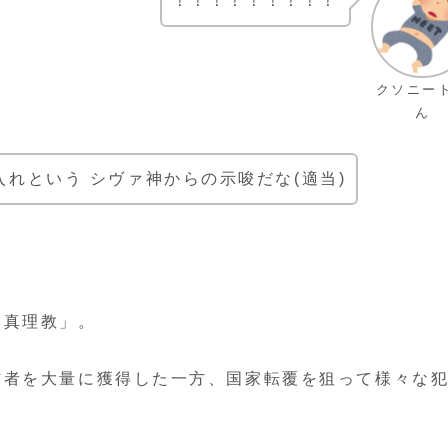
！！！！！！！！！
クソニー
ん
れという シヴァ神からの示唆だな(適当)
ム真理教」。
信者を大量に獲得した一方、国家転覆を狙って様々な