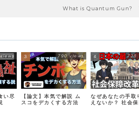
What is Quantum Gun?
 views
790 views
728
食い尽
【論文】本気で解説 ム
なぜあなたの手取
説
スコをデカくする方法
えないか？ 社会
革入門