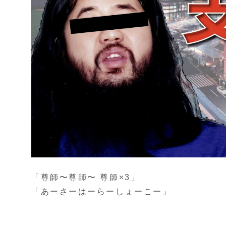
「尊師〜尊師〜 尊師×3」
「あーさーはーらーしょーこー」