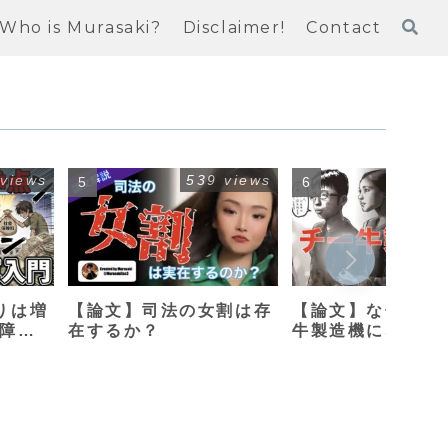
Who is Murasaki?
Disclaimer!
Contact
 views
539 views
414
りは増
【論文】司法の女割は存
【論文】なぜ母親
保障改
在するか？
牛製造機になって
のか？