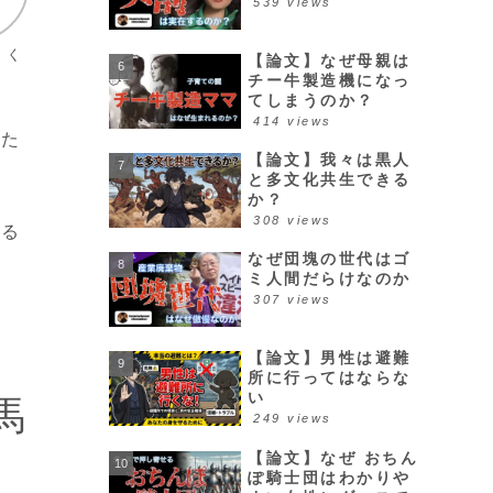
539 views
トく
【論文】なぜ母親は
チー牛製造機になっ
てしまうのか？
414 views
めた
【論文】我々は黒人
と多文化共生できる
か？
308 views
ある
なぜ団塊の世代はゴ
ミ人間だらけなのか
307 views
晃
【論文】男性は避難
所に行ってはならな
い
馬
249 views
【論文】なぜ おちん
ぽ騎士団はわかりや