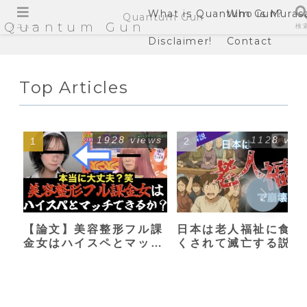
What is Quantum Gun?
Who is Muras
Quantum Gun
Quantum Gun
メニュー
検
Disclaimer!
Contact
Top Articles
1928 views
1128 vie
【論文】美容整形フル課
日本は老人福祉に食い
金女はハイスペとマッチ
くされて滅亡する説
できるか？【港区女子】