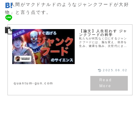
「人間がマクドナルドのようなジャンクフードが大好
物」と言う点です。
【論文】人生狂わす ジャ
ンクフードの科学
私たちが何気なく口にするジャン
クフードには、脳を変え、依存を
生み、健康を蝕み、次世代にまで
悪影響を及ぼす力があります。最
新の研究をもとに、ジャンクフー
ドの本当の恐ろしさを解き明かし
ます。
2025.06.02
quantum-gun.com