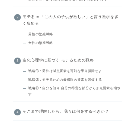
モテる = 「この人の子供が欲しい」と言う欲求を多
く集める
男性の繁殖戦略
女性の繁殖戦略
進化心理学に基づく モテるための戦略
戦略① : 男性は減点要素を可能な限り排除せよ
戦略② : モテるための最低限の要素を装備する
戦略③ : 自分を知り 自分の得意な部分から加点要素を増や
す
そこまで理解したら、我々は何をするべきか？