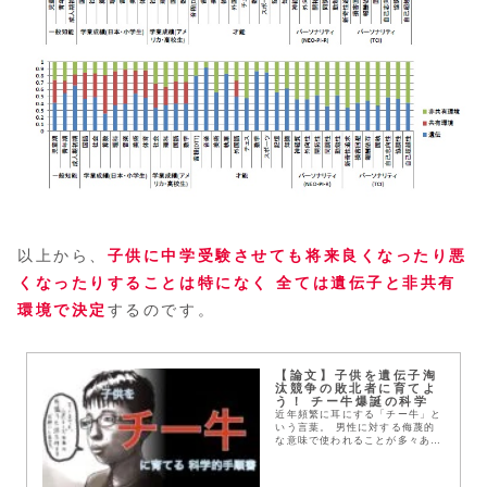
以上から、
子供に中学受験させても将来良くなったり悪
くなったりすることは特になく 全ては遺伝子と非共有
環境で決定
するのです。
【論文】子供を遺伝子淘
汰競争の敗北者に育てよ
う！ チー牛爆誕の科学
近年頻繁に耳にする「チー牛」と
いう言葉。 男性に対する侮蔑的
な意味で使われることが多々あり
ますが、何が原因で男性はチー牛
になっていくのでしょうか。 今
回は、子供がいかにしてチー牛に