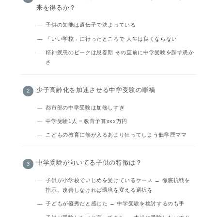
来を得るか？
子供の知能は遺伝子で決まっている
「いい学校」に行ったところで 人生は良くならない
精神疾患のピークは思春期 その直前に中学受験を課す愚か
さ
少子高齢化を加速させる中学受験の罪禍
都市部の中学受験は加熱しすぎ
中学受験1人 = 教育予算xxx万円
こどもの教育に熱が入るあまり狂ってしまう低学歴ママ
中学受験が向いてる子供の特徴は？
子供が小学校でいじめを受けているケース → 徹底抗戦を
指示。改善しなければ環境を変える選択を
子どもが優秀だと感じた → 中学受験を検討するのも手