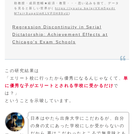
助教授・成田悠輔★経済・教育・・・思い込みを捨て、データ
を見ると新しい世界が(
https://youtu.be/qrVXm5gv4t
M?si=9uqeUmKLVP0H89vU
)
Regression Discontinuity in Serial
Dictatorship: Achievement Effects at
Chicago’s Exam Schools
この研究結果は
「エリート校に行ったから優秀になるんじゃなくて、
単
に優秀な子がエリートとされる学校に受かるだけ
で
は？」
ということを示唆しています。
日本はやたら出身大学にこだわるが、自分
の身の丈にあった学校にしか受からないの
だから 要はこだわったところで無意味とも