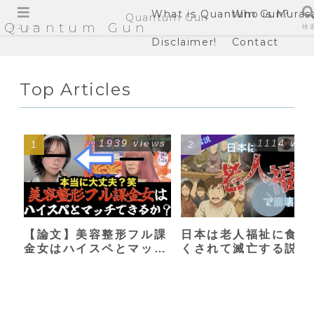
What is Quantum Gun?
Who is Muras
Quantum Gun
Quantum Gun
メニュー
検
Disclaimer!
Contact
Top Articles
1939 views
1114 vie
【論文】美容整形フル課
日本は老人福祉に食い
金女はハイスペとマッチ
くされて滅亡する説
できるか？【港区女子】