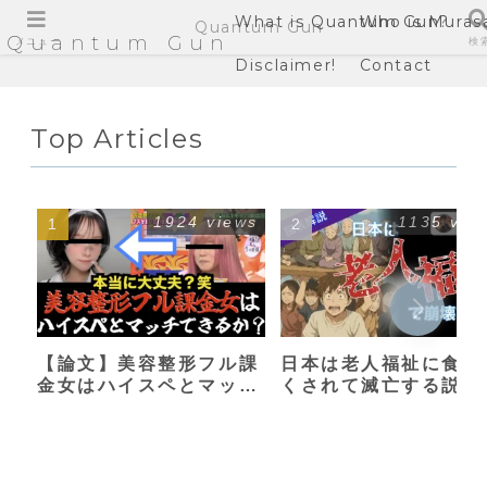
What is Quantum Gun?
Who is Muras
Quantum Gun
Quantum Gun
メニュー
検
Disclaimer!
Contact
Top Articles
1924 views
1135 vie
【論文】美容整形フル課
日本は老人福祉に食い
金女はハイスペとマッチ
くされて滅亡する説
できるか？【港区女子】