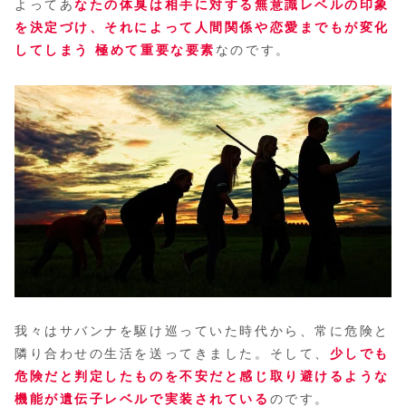
よってあ
なたの体臭は相手に対する無意識レベルの印象
を決定づけ、それによって人間関係や恋愛までもが変化
してしまう 極めて重要な要素
なのです。
我々はサバンナを駆け巡っていた時代から、常に危険と
隣り合わせの生活を送ってきました。そして、
少しでも
危険だと判定したものを不安だと感じ取り避けるような
機能が遺伝子レベルで実装されている
のです。