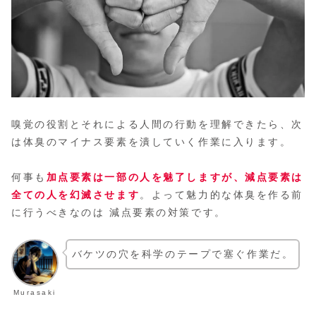
嗅覚の役割とそれによる人間の行動を理解できたら、次
は体臭のマイナス要素を潰していく作業に入ります。
何事も
加点要素は一部の人を魅了しますが、減点要素は
全ての人を幻滅させます
。よって魅力的な体臭を作る前
に行うべきなのは 減点要素の対策です。
バケツの穴を科学のテープで塞ぐ作業だ。
Murasaki