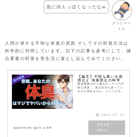
急に詩人っぽくなったなw
クソニート
くん
人間が発する不快な体臭の原因 そしてその対策方法は
科学的に判明しています。以下の記事を参考にして、減
点要素の対策を実生活に落とし込んでみてください。
【論文】不快な臭いを抹
消せよ 体臭防止の科学
満員電車の中で薫るオッサンの不
快な体臭... 実は自分も放ってい
るかも知れません。というのも自
分の体臭というものは日常的に放
っているので気づかないもので
す。よって、自分の体臭を気にか
けることは人間関係を構築する上
でも極めて重要です。 ここでは
不快な体臭を消す方法について科
2025.07.21
学的に解説したいと思います。
quantum-gun.com