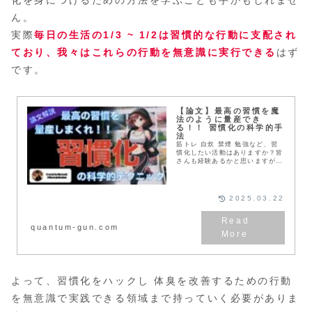
ん。
実際
毎日の生活の1/3 ~ 1/2は習慣的な行動に支配され
ており、我々はこれらの行動を無意識に実行できる
はず
です。
【論文】最高の習慣を魔
法のように量産でき
る！！ 習慣化の科学的手
法
筋トレ 自炊 禁煙 勉強など、習
慣化したい活動はありますか？皆
さんも経験あるかと思いますが、
たとえ習慣にしたくても それを
継続することの難しいこと難しい
こと。。、 ここでは、習慣化す
ることで 皆さんの人生にどのよ
2025.03.22
うな変化が訪れるか? そして、ど
のようにすれば狙った習慣を作り
上げることができるか、解説しま
quantum-gun.com
す。
よって、習慣化をハックし 体臭を改善するための行動
を無意識で実践できる領域まで持っていく必要がありま