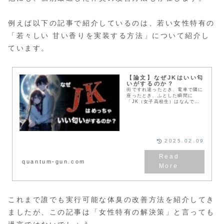
例えば以下の記事で紹介しているのは、若い女性特有の
「若々しい 甘い香りを実装する方法」について紹介し
ています。
【論文】なぜJKはいい匂
いがするのか？
街ですれ違ったとき、電車で隣に
座ったとき、ふとした瞬間に
「JK（女子高校生）はなんでこ
んなにいい匂いがするんだ？」と
思ったことはありませんか？クソ
ニートくんおいおい
wwwMurasakiたまには深夜
テ...
2025.02.09
quantum-gun.com
これまで誰でも実行可能な体臭の改善方法を紹介してき
ましたが、この記事は「女性特有の解決策」と言っても