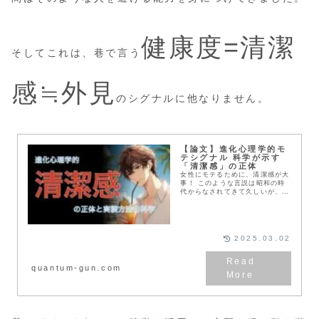
健康度=清潔
そしてこれは、巷で言う
感≒外見
のシグナルに他なりません。
【論文】進化心理学的モ
テシグナル 科学が示す
「清潔感」の正体
女性にモテるために、清潔感が大
事！ このような言説は昭和の時
代からなされてきて久しいが、こ
の清潔感とやらは抽象的すぎて結
局なんのことかさっぱりわからな
い という方も多いのではないだ
ろうか。 ここでは、この清潔感
の正体を科学的に考察し 結局何
2025.03.02
をすれば清潔感とやらが手に入る
のか考えていく。
quantum-gun.com