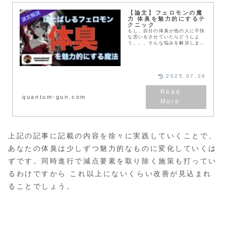
【論文】フェロモンの魔
力 体臭を魅力的にするテ
クニック
もし、自分の体臭が他の人に不快
な思いをさせていたらどうしよ
う。。、そんな悩みを解決しま
す。今回の記事では、体臭を魅力
的にする方法について、学術論文
を参照しながら紹介していきま
す。
2025.07.26
quantum-gun.com
上記の記事に記載の内容を徐々に実践していくことで、
あなたの体臭は少しずつ魅力的なものに変化していくは
ずです。同時進行で減点要素を取り除く施策も打ってい
るわけですから これ以上にないくらい改善が見込まれ
ることでしょう。