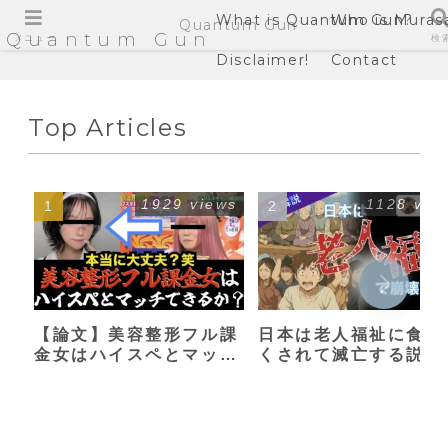
What is Quantum Gun?
Who is Muras
Quantum Gun
Quantum Gun
メニュー
検
Disclaimer!
Contact
Top Articles
1929 views
1128 vie
【論文】美容整形フル課
日本は老人福祉に食い
金女はハイスペとマッチ
くされて滅亡する説
できるか？【港区女子】