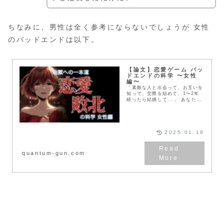
ちなみに、男性は全く参考にならないでしょうが 女性
のバッドエンドは以下。
【論文】恋愛ゲーム バッ
ドエンドの科学 〜女性
編〜
「素敵な人と出会って、お互いを
知って、交際を始めて、1〜2年
経ったら結婚して...」 あなたの
恋愛の結末がこんな素敵なものに
なったら、なんて素敵なことなの
でしょうか。 だからこそ、絶対
に避けねばならない最悪のルート
が存在します。
2025.01.18
quantum-gun.com