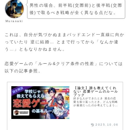
男性の場合、前半戦(交際前)と後半戦(交際
後)で取るべき戦略が全く異なる点だな。
Murasaki
これは、自分が気づかぬままバッドエンド一直線に向か
っていたり 逆に結婚… とまで行ってから「なんか違
う…」ともなりかねません。
恋愛ゲームの「ルール&クリア条件の性差」については
以下の記事参照。
【論文】誰も教えてくれ
ない 恋愛ゲームのルール
ブック
好きな人ができたとき 過去の恋
愛を振り返ったとき、どんな戦略
が最適だったのか考えてしまうこ
とがあるかと思います。 そして
その戦略が分からず迷走してしま
った経験はありませんか？ ここ
では「恋愛ゲーム」がどのような
ルールで進行しているか科学的に
2025.10.06
正しい方法で検証してみようと思
います。