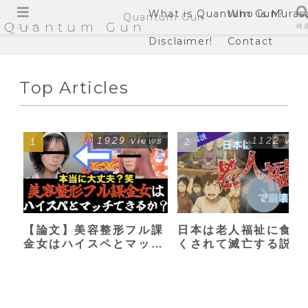
What is Quantum Gun?
Who is Muras
Quantum Gun
Quantum Gun
メニュー
検
Disclaimer!
Contact
Top Articles
1929 views
1122 vie
【論文】美容整形フル課
日本は老人福祉に食い
金女はハイスペとマッチ
くされて滅亡する説
できるか？【港区女子】