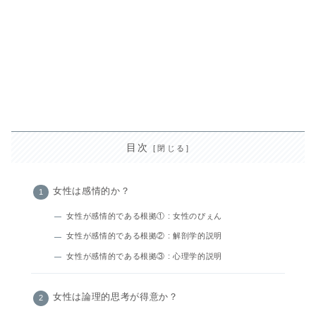
目次
女性は感情的か？
女性が感情的である根拠① : 女性のぴぇん
女性が感情的である根拠② : 解剖学的説明
女性が感情的である根拠③ : 心理学的説明
女性は論理的思考が得意か？