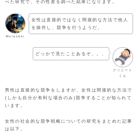
べた研究で、その性差を調べた結果になります。
女性は直接的ではなく間接的な方法で他人
を操作し、競争を行うようだ。
Murasaki
どっかで見たことあるぞ。。、
クソニート
くん
男性は直接的な競争をしますが、女性は間接的な方法で
(しかも自分が有利な場合のみ)競争することが知られて
います。
女性の社会的な競争戦略についての研究をまとめた記事
は以下。