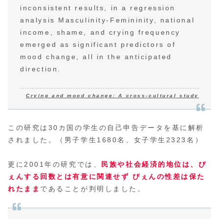
inconsistent results, in a regression
analysis Masculinity-Femininity, national
income, shame, and crying frequency
emerged as significant predictors of
mood change, all in the anticipated
direction.
Crying and mood change: A cross-cultural study
この研究は30カ国の学生の自己申告データを基に解析
されました。（男子学生1680名、女子学生2323名）
更に2001年の研究では、
民族や社会経済的地位は、ぴ
ぇんする回数とは有意に関連せず ぴぇんの性差は保た
れたまま
であることが判明しました。