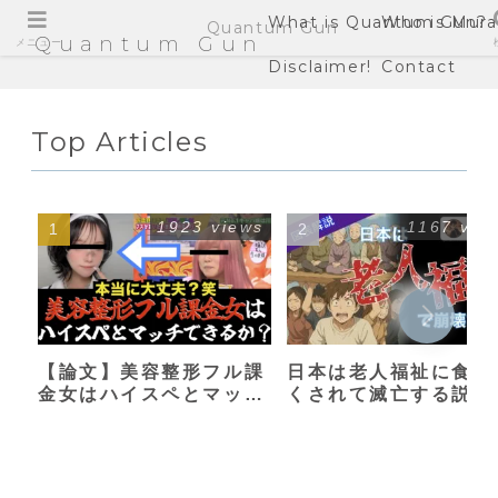
What is Quantum Gun?
Who is Mura
Quantum Gun
Quantum Gun
メニュー
Disclaimer!
Contact
Top Articles
1923 views
1167 vie
【論文】美容整形フル課
日本は老人福祉に食い
金女はハイスペとマッチ
くされて滅亡する説
できるか？【港区女子】