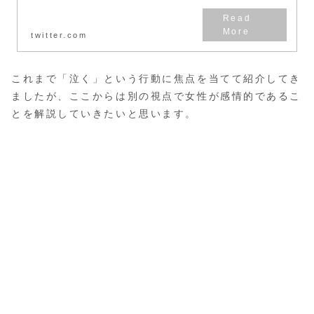
twitter.com
これまで「泣く」という行動に焦点を当てて紹介してき
ましたが、ここからは別の視点で女性が感情的であるこ
とを解説していきたいと思います。