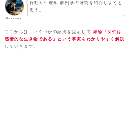
行動や生理学 解剖学の研究を紹介しようと
思う。
Murasaki
ここからは、いくつかの証拠を提示して
結論「女性は
感情的な生き物である」という事実をわかりやすく解説
していきます。