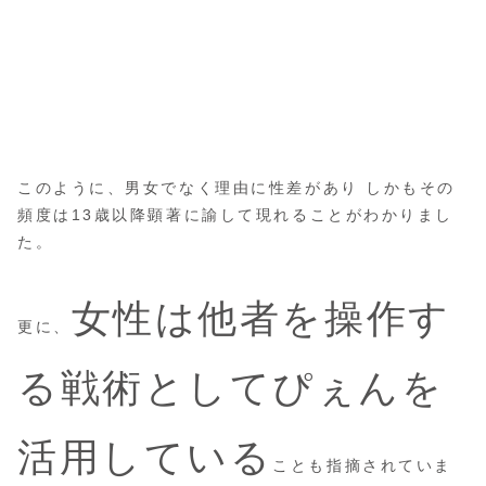
このように、男女でなく理由に性差があり しかもその
頻度は13歳以降顕著に諭して現れることがわかりまし
た。
女性は他者を操作す
更に、
る戦術としてぴぇんを
活用している
ことも指摘されていま