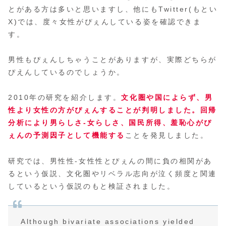
とがある方は多いと思いますし、他にもTwitter(もとい
X)では、度々女性がぴぇんしている姿を確認できま
す。
男性もぴぇんしちゃうことがありますが、実際どちらが
ぴえんしているのでしょうか。
2010年の研究を紹介します。
文化圏や国によらず、男
性より女性の方がぴぇんすることが判明しました。回帰
分析により男らしさ-女らしさ、国民所得、羞恥心がぴ
ぇんの予測因子として機能する
ことを発見しました。
研究では、男性性-女性性とぴぇんの間に負の相関があ
るという仮説、文化圏やリベラル志向が泣く頻度と関連
しているという仮説のもと検証されました。
Although bivariate associations yielded