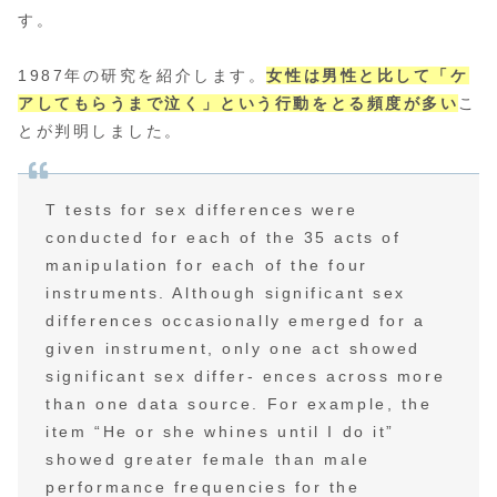
す。
1987年の研究を紹介します。
女性は男性と比して「ケ
アしてもらうまで泣く」という行動をとる頻度が多い
こ
とが判明しました。
T tests for sex differences were
conducted for each of the 35 acts of
manipulation for each of the four
instruments. Although significant sex
differences occasionally emerged for a
given instrument, only one act showed
significant sex differ- ences across more
than one data source. For example, the
item “He or she whines until I do it”
showed greater female than male
performance frequencies for the