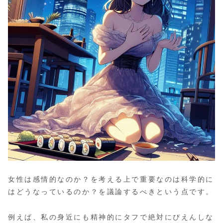
女性は感情的なのか？を考える上で重要なのは科学的に
はどうなっているのか？を議論するべきという点です。
例えば、私の身近にも精神的にタフで絶対にぴえんしな