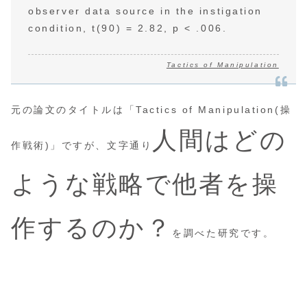
observer data source in the instigation
condition, t(90) = 2.82, p < .006.
Tactics of Manipulation
元の論文のタイトルは「Tactics of Manipulation(操
人間はどの
作戦術)」ですが、文字通り
ような戦略で他者を操
作するのか？
を調べた研究です。