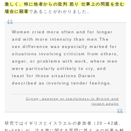
激しく、特に他者からの批判 怒り 仕事上の問題を含む
場合に顕著
であることがわかりました。
Women cried more often and for longer
and with more intensity than men.The
sex difference was especially marked for
situations involving criticism from others,
anger, or problems with work, where men
were particularly unlikely to cry, and
least for those situations Darwin
described as involving tender feelings.
Crying, weeping or tearfulness in British and
Israeli adults
研究ではイギリスとイスラエルの参加者（20～42歳、
N=448）が、泣き声に関する質問に答え その結果を解