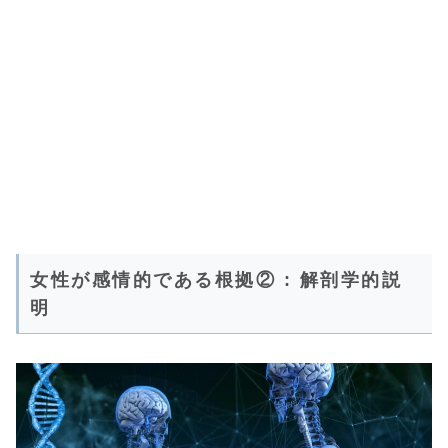
女性が感情的である根拠② : 解剖学的説
明