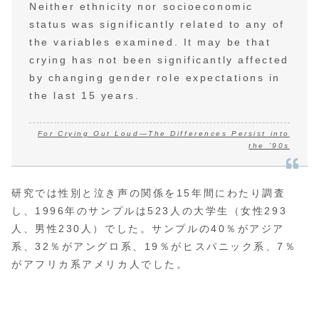
Neither ethnicity nor socioeconomic
status was significantly related to any of
the variables examined. It may be that
crying has not been significantly affected
by changing gender role expectations in
the last 15 years.
For Crying Out Loud—The Differences Persist into
the ’90s
研究では性別と泣き声の関係を15年間にわたり調査
し、1996年のサンプルは523人の大学生（女性293
人、男性230人）でした。サンプルの40％がアジア
系、32％がアングロ系、19％がヒスパニック系、7％
がアフリカ系アメリカ人でした。