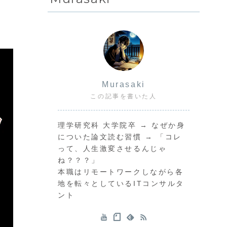
Murasaki
この記事を書いた人
理学研究科 大学院卒 → なぜか身
についた論文読む習慣 → 「コレ
って、人生激変させるんじゃ
ね？？？」
本職はリモートワークしながら各
地を転々としているITコンサルタ
ント