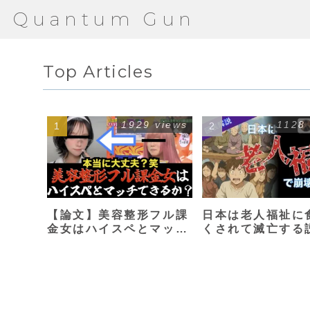
Quantum Gun
Top Articles
1929 views
1128
【論文】美容整形フル課
日本は老人福祉に
金女はハイスペとマッチ
くされて滅亡する
できるか？【港区女子】