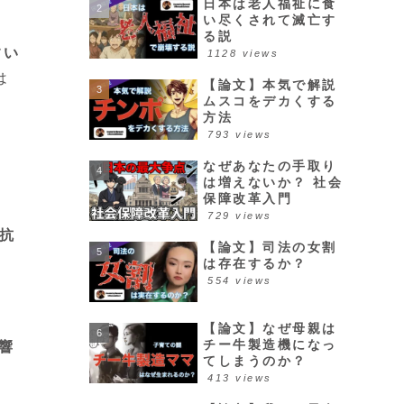
日本は老人福祉に食
い尽くされて滅亡す
る説
すい
1128 views
は
【論文】本気で解説
ムスコをデカくする
方法
793 views
なぜあなたの手取り
は増えないか？ 社会
保障改革入門
729 views
抗
【論文】司法の女割
は存在するか？
554 views
【論文】なぜ母親は
チー牛製造機になっ
響
てしまうのか？
413 views