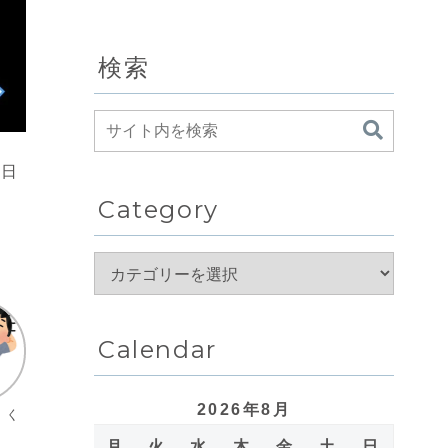
検索
た日
Category
Calendar
2026年8月
トく
月
火
水
木
金
土
日