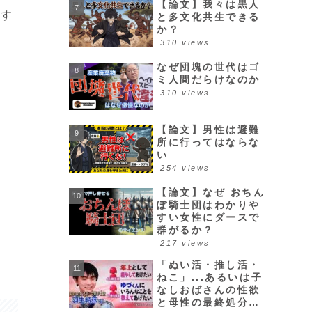
【論文】我々は黒人
やす
と多文化共生できる
か？
310 views
なぜ団塊の世代はゴ
ミ人間だらけなのか
310 views
【論文】男性は避難
所に行ってはならな
い
254 views
【論文】なぜ おちん
ぽ騎士団はわかりや
すい女性にダースで
群がるか？
217 views
「ぬい活・推し活・
ねこ」...あるいは子
なしおばさんの性欲
と母性の最終処分場