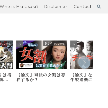
Who is Murasaki?
Disclaimer!
Contact
 views
554 views
413
りは増
【論文】司法の女割は存
【論文】なぜ母親
保障改
在するか？
牛製造機になって
のか？