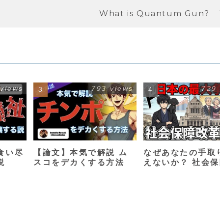
What is Quantum Gun?
 views
793 views
729
食い尽
【論文】本気で解説 ム
なぜあなたの手取
説
スコをデカくする方法
えないか？ 社会
革入門