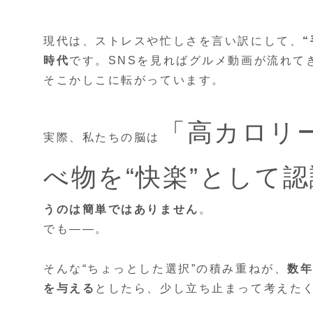
現代は、ストレスや忙しさを言い訳にして、
時代
です。SNSを見ればグルメ動画が流れて
そこかしこに転がっています。
「高カロリ
実際、私たちの脳は
べ物を“快楽”として
うのは簡単ではありません
。
でも――。
そんな“ちょっとした選択”の積み重ねが、
数
を与える
としたら、少し立ち止まって考えた