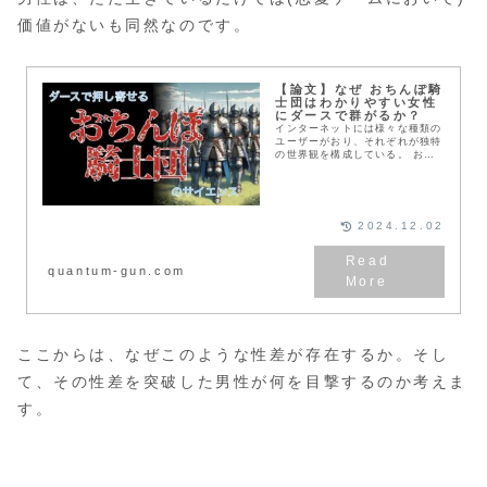
価値がないも同然なのです。
【論文】なぜ おちんぽ騎
士団はわかりやすい女性
にダースで群がるか？
インターネットには様々な種類の
ユーザーがおり、それぞれが独特
の世界観を構成している。 おち
んぽ騎士団も同様だ。 そこで今
回は、彼らがなぜわかりやすくダ
ースで群がってしまうのか 学術
論文を基に解説したい。
2024.12.02
quantum-gun.com
ここからは、なぜこのような性差が存在するか。そし
て、その性差を突破した男性が何を目撃するのか考えま
す。