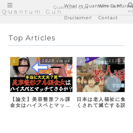
What is Quantum Gun?
Who is Muras
Quantum Gun
Quantum Gun
メニュー
検
Disclaimer!
Contact
Top Articles
1929 views
1128 vie
【論文】美容整形フル課
日本は老人福祉に食い
金女はハイスペとマッチ
くされて滅亡する説
できるか？【港区女子】