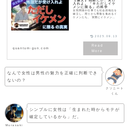
入れよ。「※ただしイケ
メンに限る」の科学
女性関係や仕事でも社会的地位を
確立し、周りから尊敬を集めるイ
ケメンたち。 実際にイケメンは
有利だと研究でも示されている
が、実際はどうなのだろうか？
逆転する術はないのか？ ここで
は、インターネットに流布する
「※但しイケメンに限る」がどの
2025.09.13
程度正しいのか検証していきた
い。
quantum-gun.com
なんで女性は男性の魅力を正確に判断でき
ないの？
クソニート
くん
シンプルに女性は「生まれた時からモテが
確定しているから」だ。
Murasaki