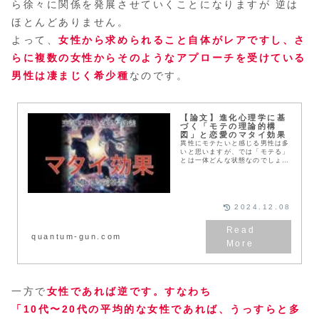
ら徐々に関係を発展させていくことになりますが 逆は
ほとんどありません。
よって、
女性から求められること自体がレアですし、さ
らに複数の女性からそのようなアプローチを受けている
男性は凄まじく希少種
なのです。
【論文】進化心理学に基
づく「モテの理論的構
図」と恋愛のマタイ効果
異性にモテたいと感じる男性は多
いと思いますが、では「モテる」
とは一体どんな状態なのでしょう
か。ここでは、進化心理学の治験
を借りて「モテる」とはどのよう
な状態であるかを確認し その状
態を手に入れるためにはどのよう
な戦略をとる必要があるのか考え
2024.12.08
てみようと思います。
quantum-gun.com
一方で
女性であれば逆です。すなわち
「10代〜20代の平均的な女性であれば、うっすらと多