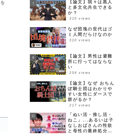
【論文】我々は黒人
とを
と多文化共生できる
か？
310 views
なぜ団塊の世代はゴ
ミ人間だらけなのか
310 views
【論文】男性は避難
所に行ってはならな
い
254 views
【論文】なぜ おちん
ぽ騎士団はわかりや
すい女性にダースで
群がるか？
217 views
「ぬい活・推し活・
ねこ」...あるいは子
なしおばさんの性欲
と母性の最終処分場