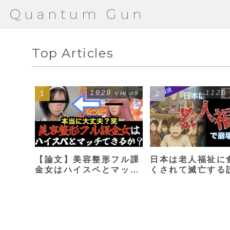
Quantum Gun
Top Articles
1929 views
1128
【論文】美容整形フル課
日本は老人福祉に
金女はハイスペとマッチ
くされて滅亡する
できるか？【港区女子】