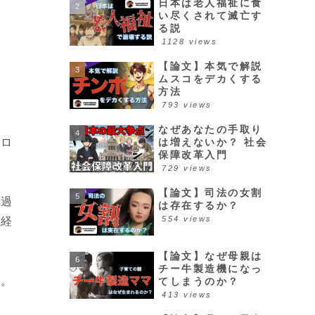
日本は老人福祉に食
い尽くされて滅亡す
る説
1128 views
【論文】本気で解説
ムスコをデカくする
方法
793 views
なぜあなたの手取り
ドロ
は増えないか？ 社会
保障改革入門
729 views
【論文】司法の女割
じ過
は存在するか？
554 views
も経
【論文】なぜ母親は
チー牛製造機になっ
す。
てしまうのか？
413 views