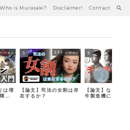
Who is Murasaki?
Disclaimer!
Contact
 views
554 views
413
りは増
【論文】司法の女割は存
【論文】なぜ母親
保障改
在するか？
牛製造機になって
のか？