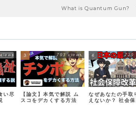
What is Quantum Gun?
 views
793 views
729
食い尽
【論文】本気で解説 ム
なぜあなたの手取
説
スコをデカくする方法
えないか？ 社会
革入門