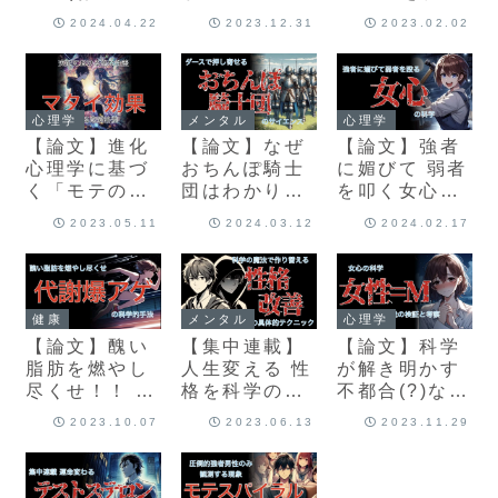
友)が提唱する
たちを救う学
出せ！！ モテ
2024.04.22
2023.12.31
2023.02.02
男磨きメソッ
術論文
る身体を科学
ドは正しい
的かつ戦略的
か？
に作る方法
心理学
メンタル
心理学
【論文】進化
【論文】なぜ
【論文】強者
心理学に基づ
おちんぽ騎士
に媚びて 弱者
く「モテの理
団はわかりや
を叩く女心の
論的構図」と
すい女性にダ
科学
2023.05.11
2024.03.12
2024.02.17
恋愛のマタイ
ースで群がる
効果
か？
健康
メンタル
心理学
【論文】醜い
【集中連載】
【論文】科学
脂肪を燃やし
人生変える 性
が解き明かす
尽くせ！！ 代
格を科学の力
不都合(?)な真
謝爆アゲの科
で変える手法
実 「女性 =
2023.10.07
2023.06.13
2023.11.29
学的戦略
-セカンドネイ
M」説
チャー-