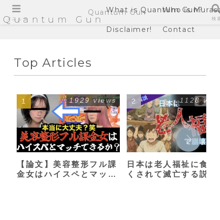
What is Quantum Gun?
Who is Muras
Quantum Gun
Quantum Gun
メニュー
検
Disclaimer!
Contact
Top Articles
1929 views
1128 vie
【論文】美容整形フル課
日本は老人福祉に食い
金女はハイスペとマッチ
くされて滅亡する説
できるか？【港区女子】