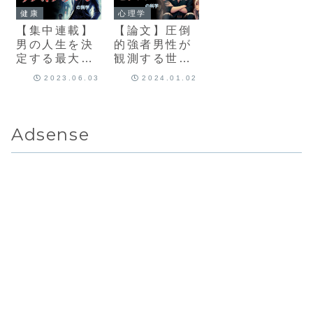
健康
心理学
【集中連載】
【論文】圧倒
男の人生を決
的強者男性が
定する最大要
観測する世界
素 テストステ
「モテスパイ
2023.06.03
2024.01.02
ロンの科学の
ラル」の科学
全て
Adsense