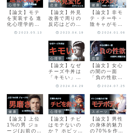
心理学
恋愛
健康
【論文】モテ
【論文】外見
【論文】非モ
を実装する 進
改善で周りの
テ・チー牛・
化心理学的モ
反応はどのよ
陰キャがモテ
テトレーニン
うに変化する
ようとして草
2023.05.13
2023.04.19
2024.01.06
グ実践編
か
食系/韓国系イ
ケメン目指し
たら詰んじゃ
う話
心理学
恋愛
【論文】なぜ
【論文】女心
チーズ牛丼は
の闇の一面
「キモい」と
「負の性欲」
判定される被
の科学と突破
2024.04.29
2024.07.25
差別階級なの
方法
か 弱者男性シ
グナルの科学
健康
心理学
スポーツ
【論文】上位
【論文】チビ
【論文】男性
1%の男 ジョ
はモテないの
の身体的魅力
ージ(お前の親
か？ ホビット
の70%を作り