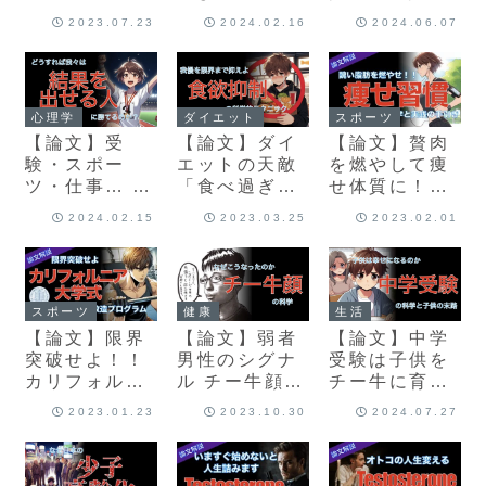
ード 野菜の本
叶えるジャー
科学的メリッ
2023.07.23
2024.02.16
2024.06.07
当の効果
ナリングの効
ト
果と科学的戦
略
スポーツ
心理学
ダイエット
【論文】贅肉
【論文】受
【論文】ダイ
を燃やして痩
験・スポー
エットの天敵
せ体質に！！
ツ・仕事… 結
「食べ過ぎ」
科学が教える
果を出すため
を抑える！！
2024.02.15
2023.03.25
2023.02.01
体脂肪燃焼の
の科学的テク
食欲抑制の科
ための習慣
ニック
学的戦略
スポーツ
健康
生活
【論文】限界
【論文】弱者
【論文】中学
突破せよ！！
男性のシグナ
受験は子供を
カリフォルニ
ル チー牛顔の
チー牛に育
ア大学式 人生
科学
て、日本の少
2023.01.23
2023.10.30
2024.07.27
改造プログラ
子高齢化を加
ムの実践と科
速させるか
学的効果