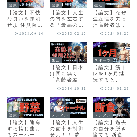
健康
健康
生活
【論文】不快
【論文】人生
【論文】なぜ
な臭いを抹消
の質を左右す
生産性を失っ
せよ 体臭防止
る「最高の睡
た高齢者は進
の科学
眠」を手に入
化の過程で淘
2023.09.14
2023.02.15
2024.08.29
れる科学的手
汰されなかっ
法
たか？
生活
スポーツ
【論文】日本
【論文】筋ト
は間も無く
レを1ヶ月継
「高齢者差別
続すると、あ
社会」が到来
なたにどんな
2024.10.31
2024.01.27
する
変化がある
か？
健康
メンタル
メンタル
【論文】運命
【論文】人生
【論文】過去
すら捻じ曲げ
の歯車を制御
の自分を脱ぎ
るスーパーフ
せよ！！ 夢を
捨てる 断食の