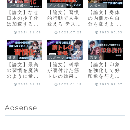
少子高齢化
メンタル
スポーツ
【論文】なぜ
【論文】習慣
【論文】身体
日本の少子化
的行動で人生
の内側から自
は加速する
変えろ テスト
分を変えよ テ
か？
ステロンを増
ストステロン
2024.11.08
2023.07.22
2023.06.03
やす科学的に
を爆上げする
正しい日常の
食事法と食材
ルーティン
健康
スポーツ
恋愛
【論文】最高
【論文】科学
【論文】印象
の習慣を魔法
が裏付けた筋
を強化して好
のように量産
トレの効果が
印象を与える
できる！！ 習
凄まじいか
印象操作の心
2023.01.22
2023.01.19
2023.02.07
慣化の科学的
ら、とりあえ
理学
手法
ず脳死で身体
鍛えとけって
話
Adsense