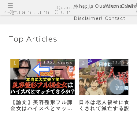
What is Quantum Gun?
Who is Mura
Quantum Gun
Quantum Gun
メニュー
Disclaimer!
Contact
Top Articles
1927 views
1136 vie
【論文】美容整形フル課
日本は老人福祉に食い
金女はハイスペとマッチ
くされて滅亡する説
できるか？【港区女子】