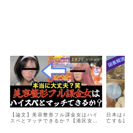
1927 views
【論文】美容整形フル課金女はハイ
日本は老
スペとマッチできるか？【港区女
亡する説
子】