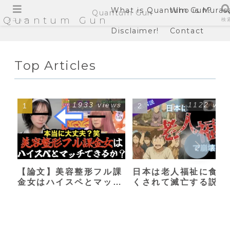
What is Quantum Gun?
Who is Muras
Quantum Gun
Quantum Gun
メニュー
検
Disclaimer!
Contact
Top Articles
1933 views
1122 vie
【論文】美容整形フル課
日本は老人福祉に食い
金女はハイスペとマッチ
くされて滅亡する説
できるか？【港区女子】