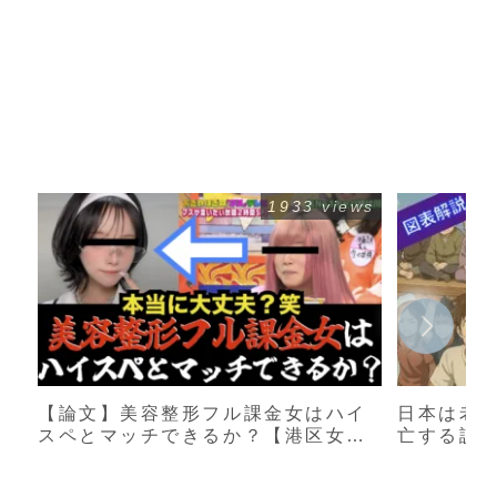
1933 views
【論文】美容整形フル課金女はハイ
日本は老
スペとマッチできるか？【港区女
亡する説
子】