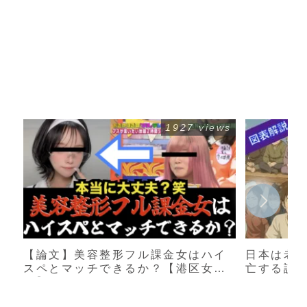
1927 views
【論文】美容整形フル課金女はハイ
日本は老
スペとマッチできるか？【港区女
亡する説
子】