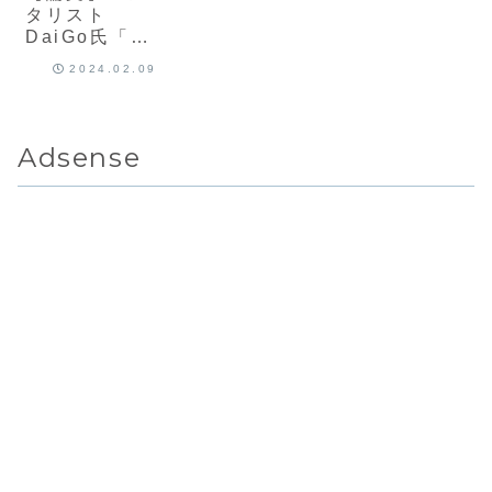
タリスト
DaiGo氏「モ
テる男性の性
2024.02.09
格は親切さ」
←そんなに単
純じゃないか
もしれない件
Adsense