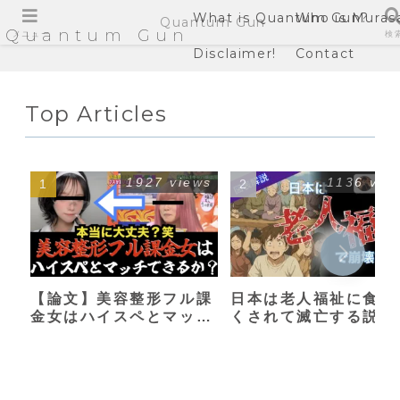
What is Quantum Gun?
Who is Muras
Quantum Gun
Quantum Gun
メニュー
検
Disclaimer!
Contact
Top Articles
1927 views
1136 vie
【論文】美容整形フル課
日本は老人福祉に食い
金女はハイスペとマッチ
くされて滅亡する説
できるか？【港区女子】