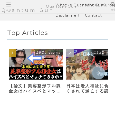
What is Quantum Gun?
Who is Muras
Quantum Gun
Quantum Gun
メニュー
検
Disclaimer!
Contact
Top Articles
1929 views
1122 vie
【論文】美容整形フル課
日本は老人福祉に食い
金女はハイスペとマッチ
くされて滅亡する説
できるか？【港区女子】