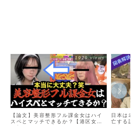
1929 views
【論文】美容整形フル課金女はハイ
日本は老
スペとマッチできるか？【港区女
亡する説
子】