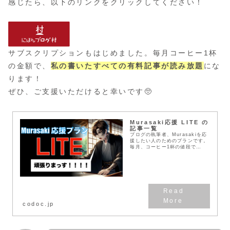
感じたら、以下のリンクをクリックしてください！
サブスクリプションもはじめました。毎月コーヒー1杯
の金額で、
私の書いたすべての有料記事が読み放題
にな
ります！
ぜひ、ご支援いただけると幸いです🥺
Murasaki応援 LITE の
記事一覧
ブログの執筆者、Murasakiを応
援したい人のためのプランです。
毎月、コーヒー1杯の値段で
Murasakiを応援できます！
codoc.jp