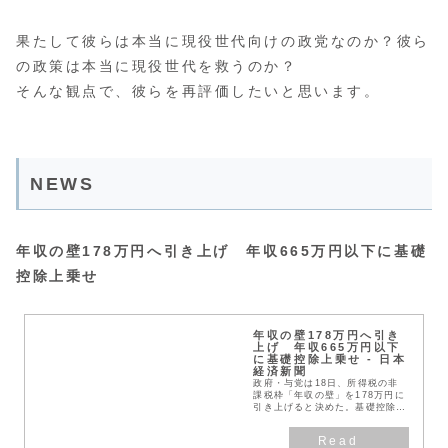
果たして彼らは本当に現役世代向けの政党なのか？彼ら
の政策は本当に現役世代を救うのか？
そんな観点で、彼らを再評価したいと思います。
NEWS
年収の壁178万円へ引き上げ 年収665万円以下に基礎
控除上乗せ
年収の壁178万円へ引き
上げ 年収665万円以下
に基礎控除上乗せ - 日本
経済新聞
政府・与党は18日、所得税の非
課税枠「年収の壁」を178万円に
引き上げると決めた。基礎控除の
上乗せ対象は中間層を含む年収
665万円以下とし、納税者の8割
ほどにあたる。物価高対策と位置