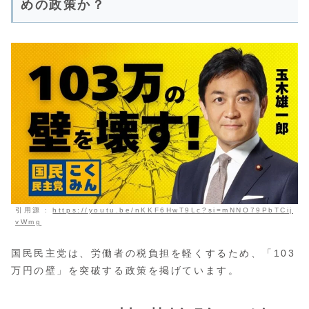
めの政策か？
引用源 :
https://youtu.be/nKKF6HwT9Lc?si=mNNO79PbTCij
vWmg
国民民主党は、労働者の税負担を軽くするため、「103
万円の壁」を突破する政策を掲げています。