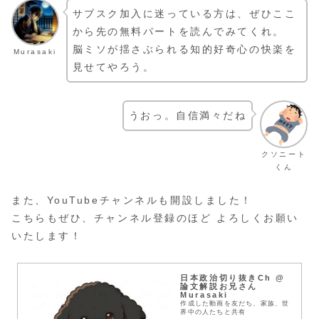
サブスク加入に迷っている方は、ぜひここ
から先の無料パートを読んでみてくれ。
脳ミソが揺さぶられる知的好奇心の快楽を
Murasaki
見せてやろう。
うおっ。自信満々だね
クソニート
くん
また、YouTubeチャンネルも開設しました！
こちらもぜひ、チャンネル登録のほど よろしくお願い
いたします！
日本政治切り抜きCh @
論文解説お兄さん
Murasaki
作成した動画を友だち、家族、世
界中の人たちと共有