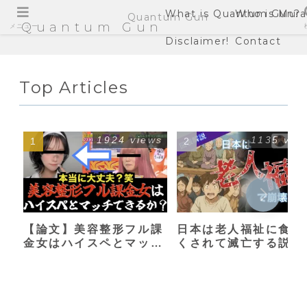
What is Quantum Gun?
Who is Mura
Quantum Gun
Quantum Gun
メニュー
Disclaimer!
Contact
Top Articles
1924 views
1135 vie
【論文】美容整形フル課
日本は老人福祉に食い
金女はハイスペとマッチ
くされて滅亡する説
できるか？【港区女子】