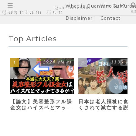
What is Quantum Gun?
Who is Muras
Quantum Gun
Quantum Gun
メニュー
検
Disclaimer!
Contact
Top Articles
1924 views
1136 vie
【論文】美容整形フル課
日本は老人福祉に食い
金女はハイスペとマッチ
くされて滅亡する説
できるか？【港区女子】