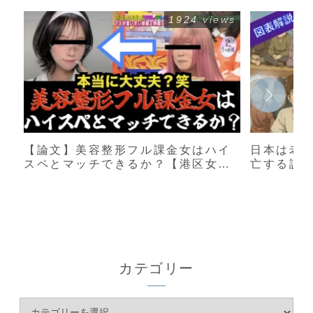
1924 views
【論文】美容整形フル課金女はハイ
日本は老
スペとマッチできるか？【港区女
亡する説
子】
カテゴリー