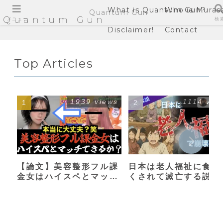
What is Quantum Gun?
Who is Muras
Quantum Gun
Quantum Gun
メニュー
検
Disclaimer!
Contact
Top Articles
1939 views
1114 vie
【論文】美容整形フル課
日本は老人福祉に食い
金女はハイスペとマッチ
くされて滅亡する説
できるか？【港区女子】