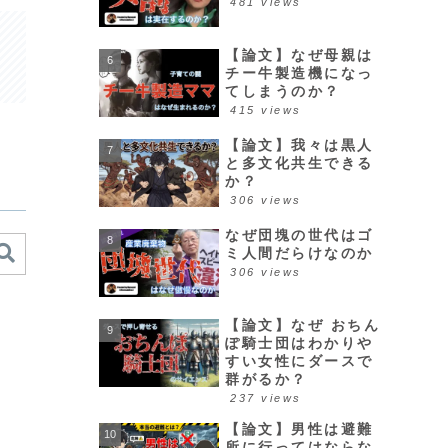
481 views
【論文】なぜ母親は
チー牛製造機になっ
てしまうのか？
415 views
【論文】我々は黒人
と多文化共生できる
か？
306 views
なぜ団塊の世代はゴ
ミ人間だらけなのか
306 views
【論文】なぜ おちん
ぽ騎士団はわかりや
すい女性にダースで
群がるか？
237 views
【論文】男性は避難
所に行ってはならな