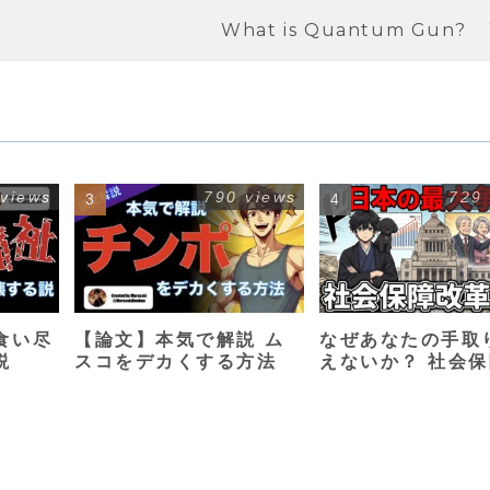
What is Quantum Gun?
 views
790 views
729
食い尽
【論文】本気で解説 ム
なぜあなたの手取
説
スコをデカくする方法
えないか？ 社会
革入門