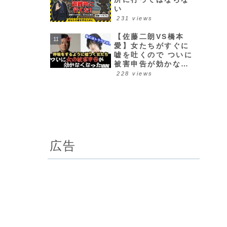
い
231 views
【佐藤二朗VS橋本
愛】女たちがすぐに
嘘を吐くので ついに
被害申告が効かなく
なってきた件w
228 views
広告