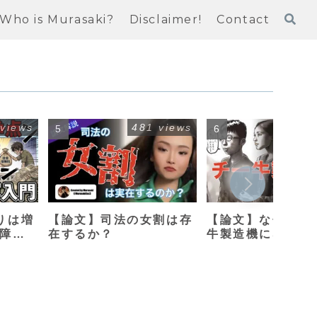
Who is Murasaki?
Disclaimer!
Contact
 views
481 views
415
りは増
【論文】司法の女割は存
【論文】なぜ母親
保障改
在するか？
牛製造機になって
のか？