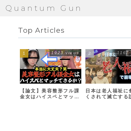
Quantum Gun
Top Articles
1923 views
1167
【論文】美容整形フル課
日本は老人福祉に
金女はハイスペとマッチ
くされて滅亡する
できるか？【港区女子】