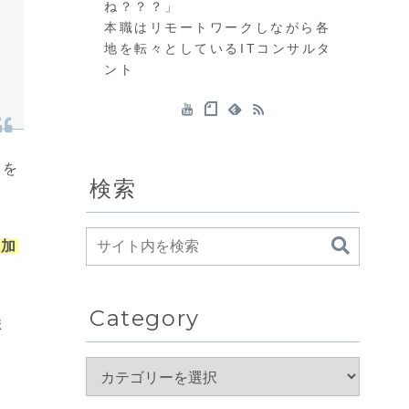
ね？？？」
本職はリモートワークしながら各
地を転々としているITコンサルタ
ント
）を
検索
超加
Category
ま