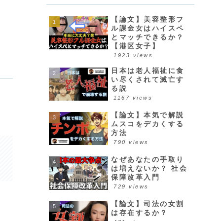
【論文】美容整形フ
ル課金女はハイスペ
とマッチできるか？
【港区女子】
1923 views
日本は老人福祉に食
い尽くされて滅亡す
る説
1167 views
【論文】本気で解説
ムスコをデカくする
方法
790 views
なぜあなたの手取り
は増えないか？ 社会
保障改革入門
729 views
【論文】司法の女割
は存在するか？