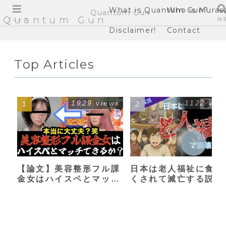
What is Quantum Gun?
Who is Muras
Quantum Gun
Quantum Gun
メニュー
検
Disclaimer!
Contact
Top Articles
1929 views
1122 vie
【論文】美容整形フル課
日本は老人福祉に食い
金女はハイスペとマッチ
くされて滅亡する説
できるか？【港区女子】