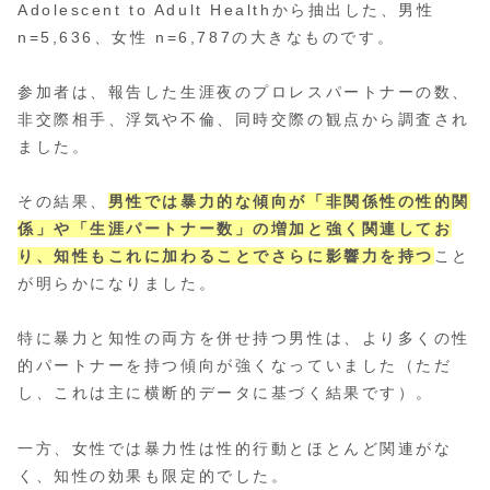
Adolescent to Adult Healthから抽出した、男性
n=5,636、女性 n=6,787の大きなものです。
参加者は、報告した生涯夜のプロレスパートナーの数、
非交際相手、浮気や不倫、同時交際の観点から調査され
ました。
その結果、
男性では暴力的な傾向が「非関係性の性的関
係」や「生涯パートナー数」の増加と強く関連してお
り、知性もこれに加わることでさらに影響力を持つ
こと
が明らかになりました。
特に暴力と知性の両方を併せ持つ男性は、より多くの性
的パートナーを持つ傾向が強くなっていました（ただ
し、これは主に横断的データに基づく結果です）。
一方、女性では暴力性は性的行動とほとんど関連がな
く、知性の効果も限定的でした。