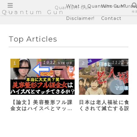
What is Quantum Gun?
Who is Muras
Quantum Gun
Quantum Gun
メニュー
検
Disclaimer!
Contact
Top Articles
1932 views
1122 vie
【論文】美容整形フル課
日本は老人福祉に食い
金女はハイスペとマッチ
くされて滅亡する説
できるか？【港区女子】