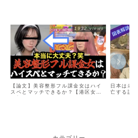
1932 views
【論文】美容整形フル課金女はハイ
日本は老
スペとマッチできるか？【港区女
亡する説
子】