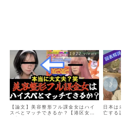
1922 views
【論文】美容整形フル課金女はハイ
日本は老
スペとマッチできるか？【港区女
亡する説
子】