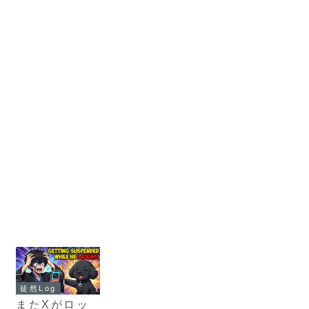
徒然Log
またXがロッ