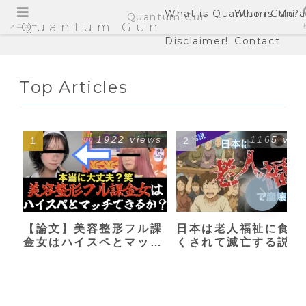
What is Quantum Gun?
Who is Mura
Quantum Gun
Quantum Gun
メニュー
Disclaimer!
Contact
Top Articles
1922 views
1165 vie
【論文】美容整形フル課
日本は老人福祉に食い
金女はハイスペとマッチ
くされて滅亡する説
できるか？【港区女子】