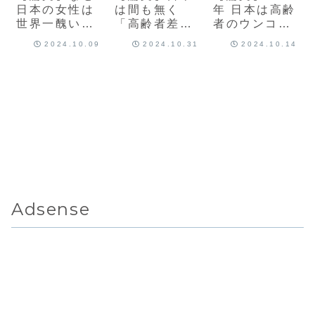
日本の女性は
は間も無く
年 日本は高齢
世界一醜い
「高齢者差別
者のウンコと
か？【執筆
社会」が到来
外国人に侵略
2024.10.09
2024.10.31
2024.10.14
中】
する
される
Adsense