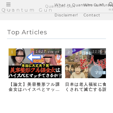
What is Quantum Gun?
Who is Muras
Quantum Gun
Quantum Gun
メニュー
検
Disclaimer!
Contact
Top Articles
1927 views
1136 vie
【論文】美容整形フル課
日本は老人福祉に食い
金女はハイスペとマッチ
くされて滅亡する説
できるか？【港区女子】