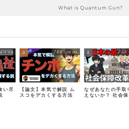
What is Quantum Gun?
 views
789 views
728
食い尽
【論文】本気で解説 ム
なぜあなたの手取
説
スコをデカくする方法
えないか？ 社会
革入門