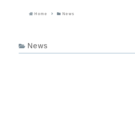
Home
News
News