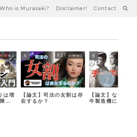
Who is Murasaki?
Disclaimer!
Contact
 views
517 views
408
りは増
【論文】司法の女割は存
【論文】なぜ母親
保障改
在するか？
牛製造機になって
のか？