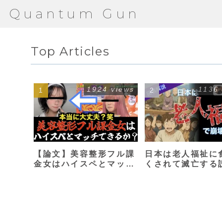
Quantum Gun
Top Articles
1924 views
1136
【論文】美容整形フル課
日本は老人福祉に
金女はハイスペとマッチ
くされて滅亡する
できるか？【港区女子】