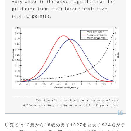
very close to the advantage that can be
predicted from their larger brain size
(4.4 IQ points).
Testing the developmental theory of sex
differences in intelligence on 12–18 year olds
研究では12歳から18歳の男子1027名と女子924名がテ