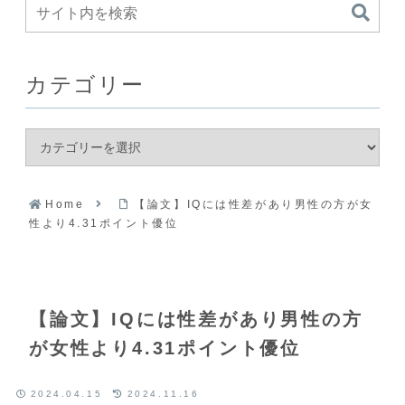
カテゴリー
Home
【論文】IQには性差があり男性の方が女
性より4.31ポイント優位
【論文】IQには性差があり男性の方
が女性より4.31ポイント優位
2024.04.15
2024.11.16