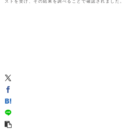
ストを受け、その結果を調べることで確認されました。