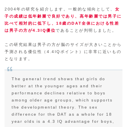
2004年の研究を紹介します。一般的な傾向として、
女
子の成績は低年齢層で良好であり、高年齢層では男子に
比べて相対的に低下
し、18歳のDAT全体における性差
は男子の方が4.3IQ優位
であることが判明しました。
この研究結果は男子の方が脳のサイズが大きいことから
予測される優位性（4.4IQポイント）に非常に近いもの
となります。
The general trend shows that girls do
better at the younger ages and their
performance declines relative to boys
among older age groups, which supports
the developmental theory. The sex
difference for the DAT as a whole for 18
year olds is a 4.3 IQ advantage for boys,