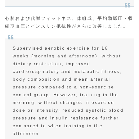
心肺および代謝フィットネス、体組成、平均動脈圧・収
縮期血圧とインスリン抵抗性がさらに改善しました。
Supervised aerobic exercise for 16
weeks (morning and afternoon), without
dietary restriction, improved
cardiorespiratory and metabolic fitness,
body composition and mean arterial
pressure compared to a non-exercise
control group. However, training in the
morning, without changes in exercise
dose or intensity, reduced systolic blood
pressure and insulin resistance further
compared to when training in the
afternoon.