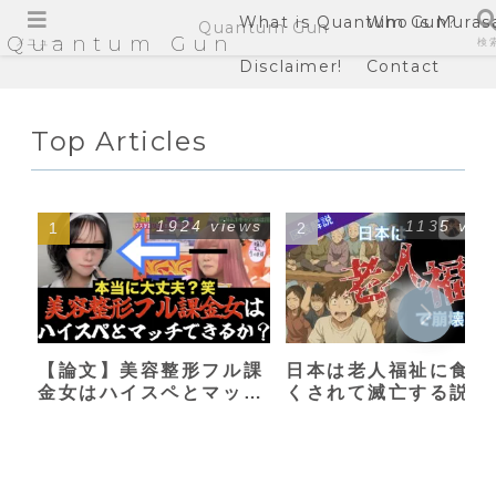
What is Quantum Gun?
Who is Muras
Quantum Gun
Quantum Gun
メニュー
検
Disclaimer!
Contact
Top Articles
1924 views
1135 vie
【論文】美容整形フル課
日本は老人福祉に食い
金女はハイスペとマッチ
くされて滅亡する説
できるか？【港区女子】