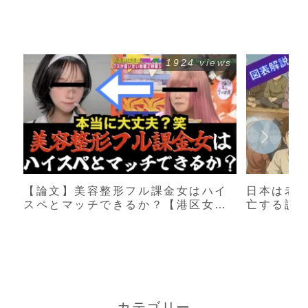
1924 views
【論文】美容整形フル課金女はハイ
日本は老
スペとマッチできるか？【港区女
亡する説
子】
カテゴリー