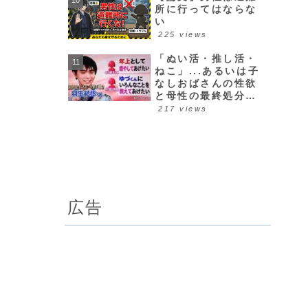
所に行ってはならな
い
225 views
「ぬい活・推し活・
ねこ」...あるいは子
なしおばさんの性欲
と母性の最終処分場
について
217 views
広告