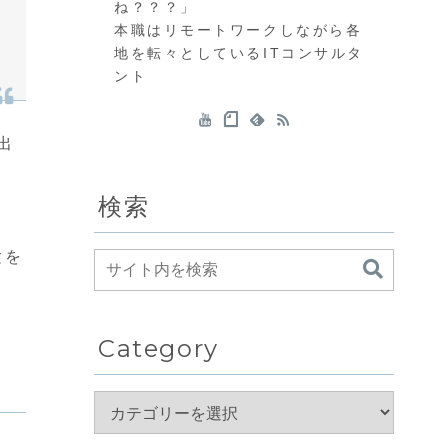
ね？？？」
本職はリモートワークしながら各
地を転々としているITコンサルタ
ント
出
検索
験を
Category