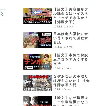
【論文】美容整形フ
ル課金女はハイスペ
とマッチできるか？
【港区女子】
1921 views
日本は老人福祉に食
い尽くされて滅亡す
る説
1165 views
【論文】本気で解説
ムスコをデカくする
方法
790 views
なぜあなたの手取り
は増えないか？ 社会
保障改革入門
728 views
【論文】なぜ母親は
チー牛製造機になっ