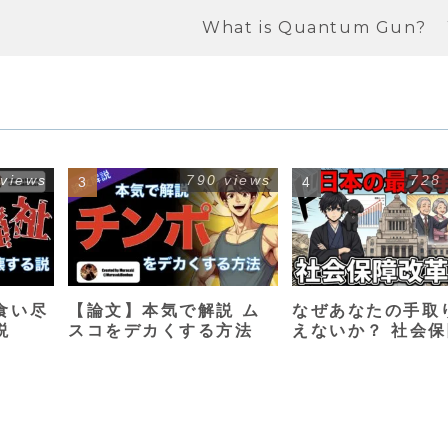
What is Quantum Gun?
 views
790 views
728
食い尽
【論文】本気で解説 ム
なぜあなたの手取
説
スコをデカくする方法
えないか？ 社会
革入門