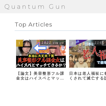
Quantum Gun
Top Articles
1921 views
1165
【論文】美容整形フル課
日本は老人福祉に
金女はハイスペとマッチ
くされて滅亡する
できるか？【港区女子】