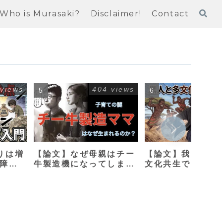
Who is Murasaki?
Disclaimer!
Contact
 views
404 views
306
りは増
【論文】なぜ母親はチー
【論文】我々は黒
保障改
牛製造機になってしまう
文化共生できるか
のか？