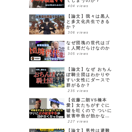
てしまうのか？
404 views
【論文】我々は黒人
と多文化共生できる
か？
306 views
なぜ団塊の世代はゴ
ミ人間だらけなのか
305 views
【論文】なぜ おちん
ぽ騎士団はわかりや
すい女性にダースで
群がるか？
235 views
【佐藤二朗VS橋本
愛】女たちがすぐに
嘘を吐くので ついに
被害申告が効かなく
なってきた件w
227 views
【論文】男性は避難