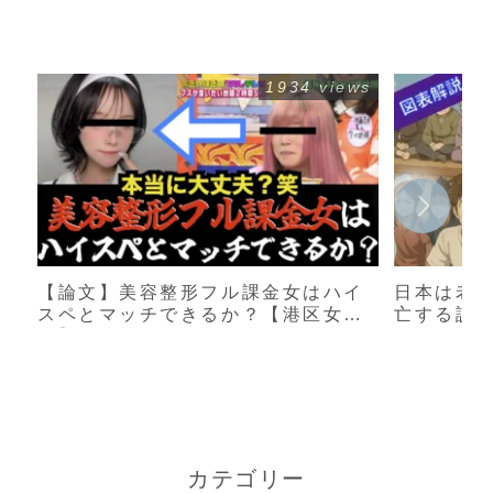
1934 views
【論文】美容整形フル課金女はハイ
日本は老
スペとマッチできるか？【港区女
亡する説
子】
カテゴリー