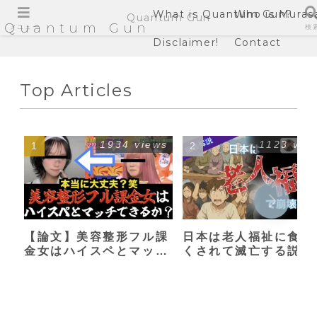
What is Quantum Gun?
Who is Muras
Quantum Gun
Quantum Gun
メニュー
検
Disclaimer!
Contact
Top Articles
1934 views
1123 vie
【論文】美容整形フル課
日本は老人福祉に食い
金女はハイスペとマッチ
くされて滅亡する説
できるか？【港区女子】