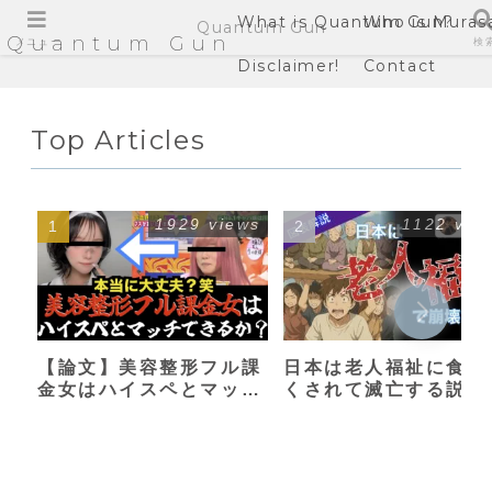
What is Quantum Gun?
Who is Muras
Quantum Gun
Quantum Gun
メニュー
検
Disclaimer!
Contact
Top Articles
1929 views
1122 vie
【論文】美容整形フル課
日本は老人福祉に食い
金女はハイスペとマッチ
くされて滅亡する説
できるか？【港区女子】