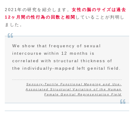
2021年の研究を紹介します。
女性の脳のサイズは過去
12ヶ月間の性行為の回数と相関
していることが判明し
ました。
We show that frequency of sexual
intercourse within 12 months is
correlated with structural thickness of
the individually-mapped left genital field.
Sensory-Tactile Functional Mapping and Use-
Associated Structural Variation of the Human
Female Genital Representation Field