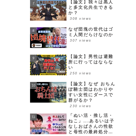
【論文】我々は黒人
と多文化共生できる
か？
308 views
なぜ団塊の世代はゴ
ミ人間だらけなのか
307 views
【論文】男性は避難
所に行ってはならな
い
250 views
【論文】なぜ おちん
ぽ騎士団はわかりや
すい女性にダースで
群がるか？
230 views
「ぬい活・推し活・
ねこ」...あるいは子
なしおばさんの性欲
と母性の最終処分場