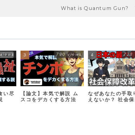
What is Quantum Gun?
 views
790 views
728
食い尽
【論文】本気で解説 ム
なぜあなたの手取
説
スコをデカくする方法
えないか？ 社会
革入門