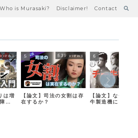
Who is Murasaki?
Disclaimer!
Contact
 views
539 views
414
りは増
【論文】司法の女割は存
【論文】なぜ母親
保障改
在するか？
牛製造機になって
のか？