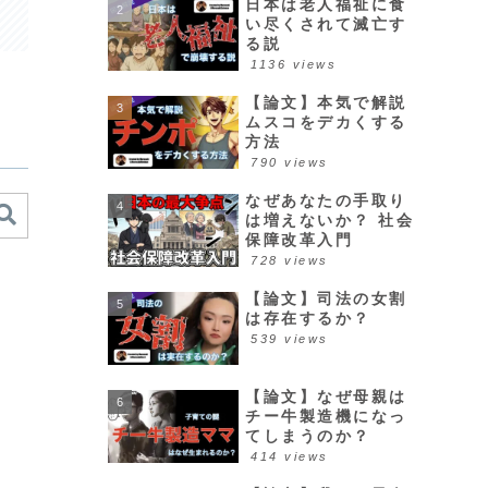
日本は老人福祉に食
い尽くされて滅亡す
る説
1136 views
【論文】本気で解説
ムスコをデカくする
方法
790 views
なぜあなたの手取り
は増えないか？ 社会
保障改革入門
728 views
【論文】司法の女割
は存在するか？
539 views
【論文】なぜ母親は
チー牛製造機になっ
てしまうのか？
414 views