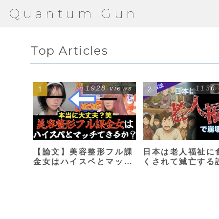
Quantum Gun
Top Articles
1928 views
1136
【論文】美容整形フル課
日本は老人福祉に
金女はハイスペとマッチ
くされて滅亡する
できるか？【港区女子】