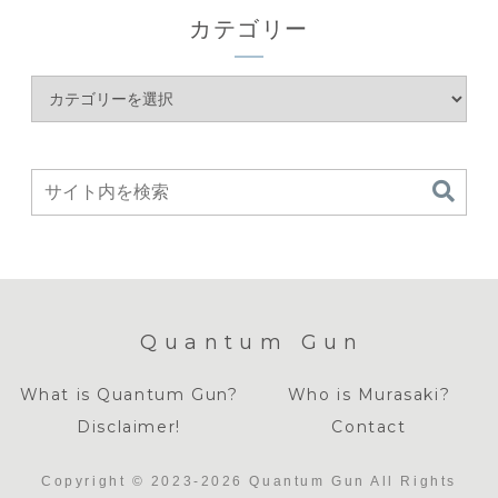
カテゴリー
Quantum Gun
What is Quantum Gun?
Who is Murasaki?
Disclaimer!
Contact
Copyright © 2023-2026 Quantum Gun All Rights