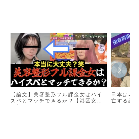
1931 views
【論文】美容整形フル課金女はハイ
日本は老
スペとマッチできるか？【港区女
亡する説
子】