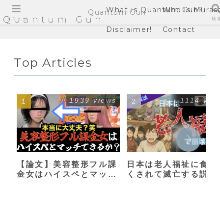
What is Quantum Gun?
Who is Muras
Quantum Gun
Quantum Gun
メニュー
検
Disclaimer!
Contact
Top Articles
1939 views
1114 vie
【論文】美容整形フル課
日本は老人福祉に食い
金女はハイスペとマッチ
くされて滅亡する説
できるか？【港区女子】