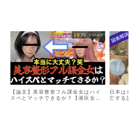
1939 views
【論文】美容整形フル課金女はハイ
日本は老
スペとマッチできるか？【港区女
亡する説
子】