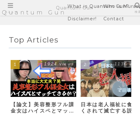
What is Quantum Gun?
Who is Muras
Quantum Gun
Quantum Gun
メニュー
検
Disclaimer!
Contact
Top Articles
1924 views
1136 vie
【論文】美容整形フル課
日本は老人福祉に食い
金女はハイスペとマッチ
くされて滅亡する説
できるか？【港区女子】