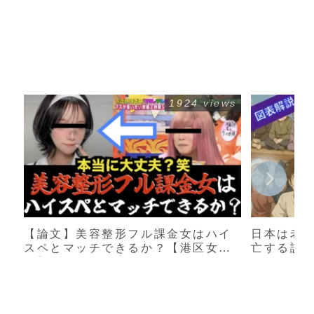
1924 views
【論文】美容整形フル課金女はハイ
日本は老
スペとマッチできるか？【港区女
亡する説
子】