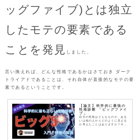
ッグファイブ)とは独立
したモテの要素である
ことを発見
しました。
言い換えれば、どんな性格であるかはさておき ダーク
トライアドであることは、それ自体が直接的なモテの要
素であるということです。
【論文】科学的に最強の
性格診断 「ビッグファイ
ブ」
自分の性格はどんなものか、ある
いは他の人からどのように見える
か考えたことはありますか？今回
は、科学的に信頼された性格特性
診断の指標である、「ビッグファ
イブ」と呼ばれるものを紹介しま
す。