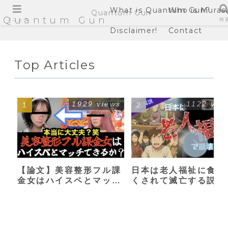
What is Quantum Gun?
Who is Muras
Quantum Gun
Quantum Gun
メニュー
検
Disclaimer!
Contact
Top Articles
1929 views
1122 vie
【論文】美容整形フル課
日本は老人福祉に食い
金女はハイスペとマッチ
くされて滅亡する説
できるか？【港区女子】