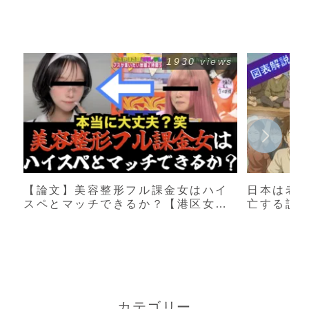
1930 views
【論文】美容整形フル課金女はハイ
日本は老
スペとマッチできるか？【港区女
亡する説
子】
カテゴリー