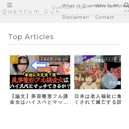
What is Quantum Gun?
Who is Muras
Quantum Gun
Quantum Gun
メニュー
検
Disclaimer!
Contact
Top Articles
1929 views
1128 vie
【論文】美容整形フル課
日本は老人福祉に食い
金女はハイスペとマッチ
くされて滅亡する説
できるか？【港区女子】