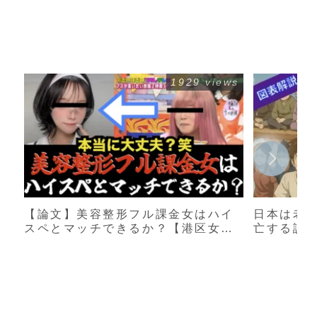
1929 views
【論文】美容整形フル課金女はハイ
日本は老
スペとマッチできるか？【港区女
亡する説
子】