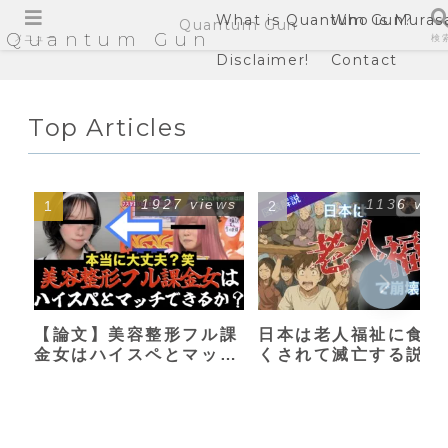
What is Quantum Gun?
Who is Muras
Quantum Gun
Quantum Gun
メニュー
検
Disclaimer!
Contact
Top Articles
1927 views
1136 vie
【論文】美容整形フル課
日本は老人福祉に食い
金女はハイスペとマッチ
くされて滅亡する説
できるか？【港区女子】