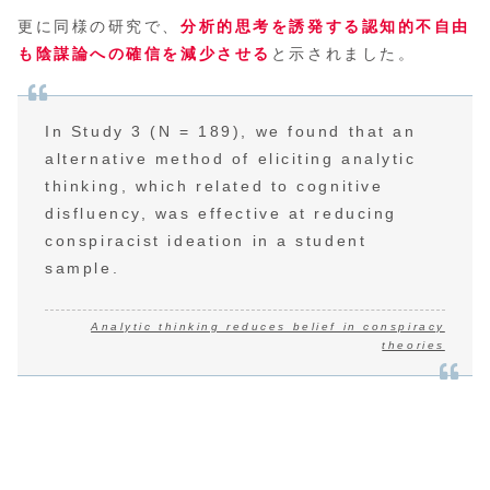
更に同様の研究で、
分析的思考を誘発する認知的不自由
も陰謀論への確信を減少させる
と示されました。
In Study 3 (N = 189), we found that an
alternative method of eliciting analytic
thinking, which related to cognitive
disfluency, was effective at reducing
conspiracist ideation in a student
sample.
Analytic thinking reduces belief in conspiracy
theories