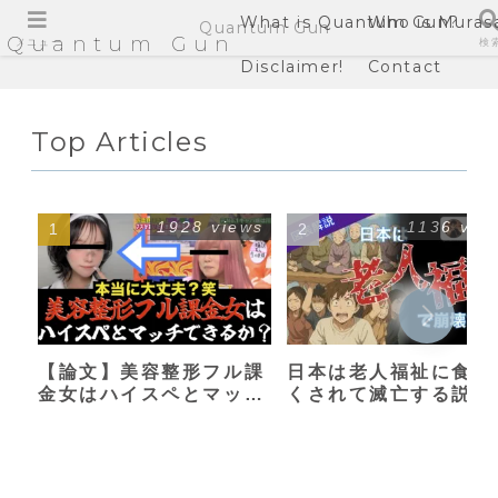
What is Quantum Gun?
Who is Muras
Quantum Gun
Quantum Gun
メニュー
検
Disclaimer!
Contact
Top Articles
1928 views
1136 vie
【論文】美容整形フル課
日本は老人福祉に食い
金女はハイスペとマッチ
くされて滅亡する説
できるか？【港区女子】