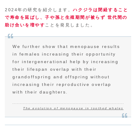
2024年の研究を紹介します。
ハクジラは閉経すること
で寿命を延ばし、子や孫と生殖
期間
が被らず 世代間の
助け合いを増やす
ことを発見しました。
We further show that menopause results
in females increasing their opportunity
for intergenerational help by increasing
their lifespan overlap with their
grandoffspring and offspring without
increasing their reproductive overlap
with their daughters.
The evolution of menopause in toothed whales