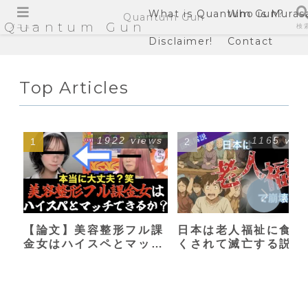
What is Quantum Gun?
Who is Muras
Quantum Gun
Quantum Gun
メニュー
検
Disclaimer!
Contact
Top Articles
1922 views
1165 vie
【論文】美容整形フル課
日本は老人福祉に食い
金女はハイスペとマッチ
くされて滅亡する説
できるか？【港区女子】